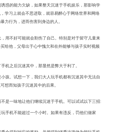
制诱惑的能力欠缺，如果整天沉迷于手机娱乐，那影响学
机，学习上就会不思进取，就容易醉心于网络世界和网络
的暴力行为，进而伤害到身边的人。
比，用不好可能就会割伤了自己。特别是对于留守儿童来
母买给他，父母出于心中愧欠和在外能够与孩子实时视频
了手机之后沉迷其中，那显然是弊大于利了。
是小孩。试想一下，我们大人玩手机都有沉迷其中无法自
以可想而知孩子沉迷其中的后果。
不是一味地让他们继续沉迷于手机。可以试试以下三招:
天玩手机不能超过一个小时。如果有违反，罚他们做家