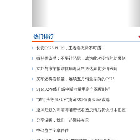
热门排行
长安CS75 PLUS，王者姿态势不可挡！
▎
微脉倡议书：不要让恐慌，成为此次疫情的助燃剂
▎
立邦与康宁捐赠抗病毒涂料送达湖北疫情医院
▎
买车还得看销量，连续五月销量靠前的CS75
▎
STM32在线升级中断向量重定向深度剖析
▎
“旅行头等舱SUV”捷途X95值得买吗?该选
▎
逆风启航的呷哺呷哺带您看透疫情后餐饮成本把控
▎
分享温暖，我们一起迎接春天
▎
中健盈养全享佳佳
▎