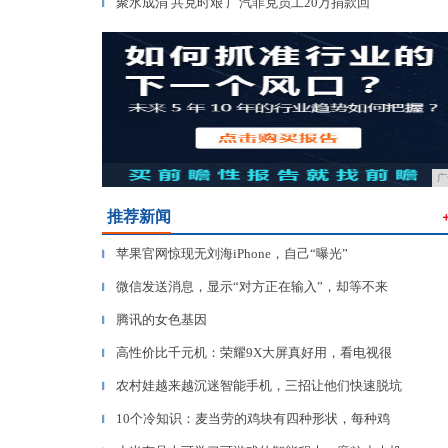
聚水成涓 共克时艰 广汽菲克员工20万捐款回
▎
广
推荐新闻
苹果官网惊现无刘海iPhone，自己“曝光”
▎
微信发送消息，显示“对方正在输入”，却等不来
▎
腾讯的女色基因
▎
高性价比千元机：荣耀9X大屏真好用，看电视很
▎
农村娃越来越沉迷智能手机，三招让他们快速脱坑
▎
10个冷知识：麦当劳的鸡块有四种形状，每种鸡
▎