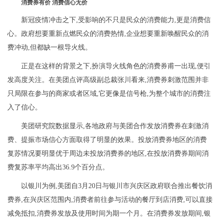
消费券有价 消费信心无价
新冠疫情冲击之下,受影响的不只是民众的消费能力,更是消费信
心。政府想要重新点燃民众的消费热情,企业想要重新唤醒民众的消
费冲动,但都缺一根导火线。
正是在这样的背景之下,扮演导火线角色的消费券甫一出现,便引
发高度关注。在美团点评高级副总裁张川看来,消费券刺激范围并非
只局限在参与的商家或者区域,它更像是信号枪,为整个城市的消费注
入了信心。
美团研究院数据显示,各地政府与美团合作发放消费券在刺激消
费、提振市场信心方面取得了明显的效果。投放消费券地区的消费
复苏情况要明显优于周边未投放消费券的地区,在投放消费券期间消
费复苏率平均高出36.9个百分点。
以银川为例,美团自3月20日与银川市兴庆区政府联合推出餐饮消
费券,在兴庆区范围内,消费者前往参与活动的餐厅到店消费,可以直接
减免抵扣,消费券发放及使用时间为期一个月。在消费券发放期间,银