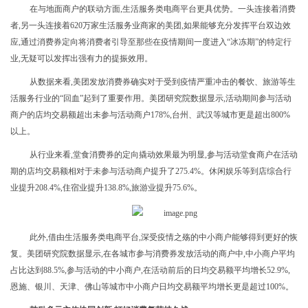
在与地面商户的联动方面,生活服务类电商平台更具优势。一头连接着消费
者,另一头连接着620万家生活服务业商家的美团,如果能够充分发挥平台双边效
应,通过消费券定向将消费者引导至那些在疫情期间一度进入“冰冻期”的特定行
业,无疑可以发挥出强有力的提振效用。
从数据来看,美团发放消费券确实对于受到疫情严重冲击的餐饮、旅游等生
活服务行业的
“
回血
”
起到了重要作用。美团研究院数据显示,活动期间参与活动
商户的店均交易额超出未参与活动商户1
78
%,台州、武汉等城市更是超出8
00
%
以上。
从行业来看,
堂食
消费券的
定向
撬动效果最为明显,参与活动堂食商户在活动
期的店均交易额相对于未参与活动商户提升了2
75.4
%。休闲娱乐等到店综合行
业提升2
08.4
%,住宿业提升1
38.8
%,旅游业提升7
5.6
%。
此外,借由生活服务类电商平台,深受疫情之殇的中小商户能够得到更好的恢
复。美团研究院数据显示,在各城市参与消费券发放活动的商户中,中小商户平均
占比达到88.5%,参与活动的中小商户,在活动前后的日均交易额平均增长52.9%,
恩施、银川、天津、佛山等城市中小商户日均交易额平均增长更是超过100%。