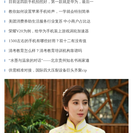
目前这四款手机拍照好，第一款就是华为，最后一
▎
教你如何设置苹果手机铃声，一学就会特别简单
▎
美团消费券助生活服务行业复苏 中小商户占比达
▎
荣耀V20为例，给华为手机装上游戏涡轮加速器
▎
1500左右的手机有哪些好用？双十二有没有值
▎
清考教育怎么样？清考教育培训机构靠谱吗
▎
“水墨与温泉的对话”——北京贵州知名书画家邀
▎
供需精准对接，国际四大压裂设备巨头齐聚cip
▎