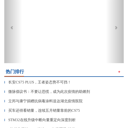
热门排行
＋
长安CS75 PLUS，王者姿态势不可挡！
▎
微脉倡议书：不要让恐慌，成为此次疫情的助燃剂
▎
立邦与康宁捐赠抗病毒涂料送达湖北疫情医院
▎
买车还得看销量，连续五月销量靠前的CS75
▎
STM32在线升级中断向量重定向深度剖析
▎