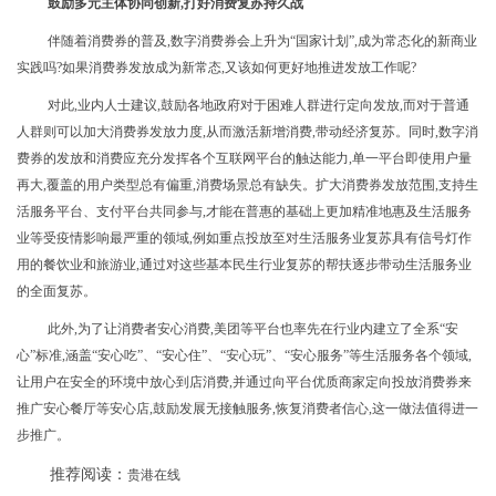
鼓励多元主体协同创新,打好消费复苏持久战
伴随着消费券的普及,
数字消费券会上升为“国家计划”,成为常态化的新商业
实践吗?如果消费券发放成为新常态,又该如何更好地推进发放工作呢?
对此,业内人士建议,鼓励各地政府对于困难人群进行定向发放,而对于普通
人群则可以加大消费券发放力度,从而激活新增消费,带动经济复苏。同时,数字消
费券的发放和消费应充分发挥各个互联网平台的触达能力,单一平台即使用户量
再大,覆盖的用户类型总有偏重,消费场景总有缺失。扩大消费券发放范围,支持生
活服务平台、支付平台共同参与,才能在普惠的基础上更加精准地惠及生活服务
业等受疫情影响最严重的领域,例如
重点投放至对生活服务业复苏具有信号灯作
用的餐饮业和旅游业,通过对这些基本民生行业复苏的帮扶逐步带动生活服务业
的全面复苏。
此外,为了让消费者安心消费,美团等平台也率先在行业内建立了全系“安
心”标准,涵盖“安心吃”、“安心住”、“安心玩”、“安心服务”等生活服务各个领域,
让用户在安全的环境中放心到店消费,并通过向平台优质商家定向投放消费券来
推广安心餐厅等安心店,鼓励发展无接触服务,恢复消费者信心,这一做法值得进一
步推广。
推荐阅读：
贵港在线