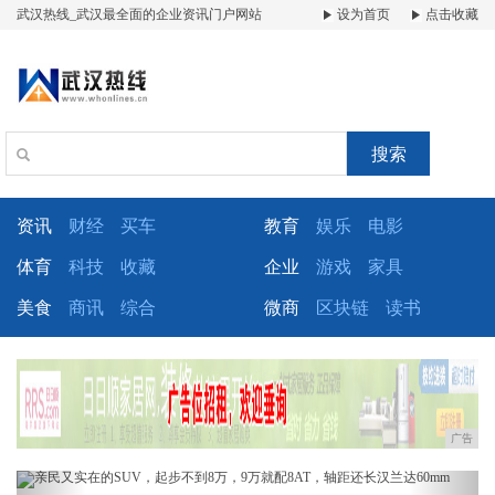
武汉热线_武汉最全面的企业资讯门户网站
设为首页
点击收藏
搜索
资讯
财经
买车
教育
娱乐
电影
体育
科技
收藏
企业
游戏
家具
美食
商讯
综合
微商
区块链
读书
广告
Previous
Next