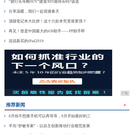
“旅行头等舱SUV”捷途X95值得买吗?该选
▎
分享温暖，我们一起迎接春天
▎
顶级笔记本大比拼！这十六款本究竟谁更强？
▎
再见！曾是中国最大的iOS助手——PP助手即
▎
说说新买的iPad2019
▎
广告
推荐新闻
＋
8月份不想换手机可以再等等，9月开始最好的三
▎
半岛“舒敏专家”：以自主创新推动行业规范发展
▎