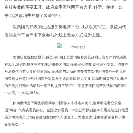
定服务业的重要工具。政府牵手互联网平台力求“科学、便捷、公
平”地发放消费券是个显著特征。
以美团为代表的生活服务类电商平台,以及以支付宝、微信为代
表的支付平台等多平台参与的线上发券方式成为主流。
美团研究院数据显示,
截至5月1
9
日,美团
消费券
涉及政府出资合作的地市区
有32个,通过以餐饮等本地生活服务为切口,提倡安心消费,助推经济复苏。
消费券
对消费信心有明显的提振效应,多地参与活动的消费者首次使用消费券一周后的
消费额提升超
10
倍,且
消费券对堂食的撬动效应最为明显,
活动期间参与活动商户
的日均交易额比活动前一周平均提升了
55.0%
。
受益于
美团
消费券
活动
的商家中,
中
小商户占比
达
8
8.
5%。
作为疫情之下诞生的新事物,
消费券
未来将走向何方,也牵动这着众多全
国“两会”代表或委员的心。
全国政协委员、中投公司原副董事长屠光绍近日接受
采访时就表示,“消费券后期发放时间可以更长、力度更大,让更多消费者和小微
企业受益。”