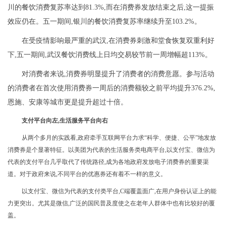
川的餐饮消费复苏率达到81.3%,而在消费券发放结束之后,这一提振
效应仍在。五一期间,银川的餐饮消费复苏率继续升至103.2%。
在受疫情影响最严重的武汉,在消费券刺激和堂食恢复双重利好
下,五一期间,武汉餐饮消费线上日均交易较节前一周增幅超113%。
对消费者来说,消费券明显提升了消费者的消费意愿。参与活动
的消费者在首次使用消费券一周后的消费额较之前平均提升376.2%,
恩施、安康等城市更是提升超过十倍。
支付平台向左,生活服务平台向右
从两个多月的实践看,政府牵手互联网平台力求“科学、便捷、公平”地发放
消费券
是个显著特征。
以美团为代表的生活服务类电商平台,以支付宝、微信为
代表的支付平台几乎取代了传统路径,成为各地政府发放电子消费券的重要渠
道。对于政府来说,不同平台的优惠券还有着不一样的意义。
以支付宝、微信为代表的支付类平台,C端覆盖面广,在用户身份认证上的能
力更突出。尤其是微信,广泛的国民普及度使之在老年人群体中也有比较好的覆
盖。