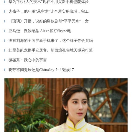
华为“很吓人的技术”现在不用买新手机也能体验
▎
为孩子，他巧用“悬空术”让全屋实用倍增，完工
▎
《琉璃》开播，说好的爆款剧却“平平无奇”，女
▎
亚马逊、微软结晶 Alexa拨打Skype电
▎
没有刘海的全面屏新手机来了，这个牌子你会买吗
▎
红星美凯龙携手安居客、新西塘孔雀城天樾府打造
▎
微碳系：我心中的宇宙
▎
晓芳窑陶瓷展还是ChinaJoy？！魅族17
▎