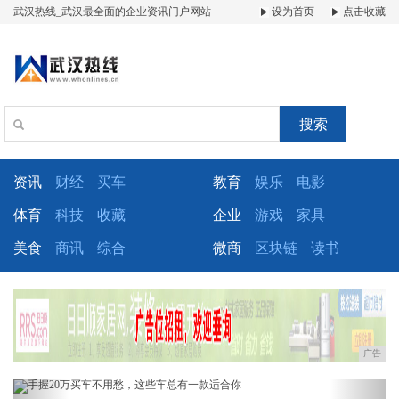
武汉热线_武汉最全面的企业资讯门户网站
设为首页
点击收藏
搜索
资讯
财经
买车
教育
娱乐
电影
体育
科技
收藏
企业
游戏
家具
美食
商讯
综合
微商
区块链
读书
广告
Previous
Next