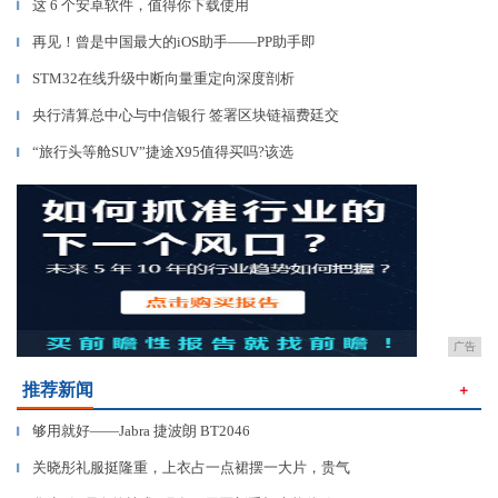
这 6 个安卓软件，值得你下载使用
▎
再见！曾是中国最大的iOS助手——PP助手即
▎
STM32在线升级中断向量重定向深度剖析
▎
央行清算总中心与中信银行 签署区块链福费廷交
▎
“旅行头等舱SUV”捷途X95值得买吗?该选
▎
广告
推荐新闻
＋
够用就好——Jabra 捷波朗 BT2046
▎
关晓彤礼服挺隆重，上衣占一点裙摆一大片，贵气
▎