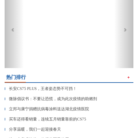
热门排行
＋
长安CS75 PLUS，王者姿态势不可挡！
▎
微脉倡议书：不要让恐慌，成为此次疫情的助燃剂
▎
立邦与康宁捐赠抗病毒涂料送达湖北疫情医院
▎
买车还得看销量，连续五月销量靠前的CS75
▎
分享温暖，我们一起迎接春天
▎