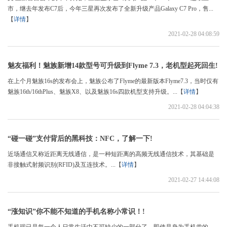
市，继去年发布C7后，今年三星再次发布了全新升级产品Galaxy C7 Pro，售...
【
详情
】
2021-02-28 04:08:59
魅友福利！魅族新增14款型号可升级到Flyme 7.3，老机型起死回生!
在上个月魅族16s的发布会上，魅族公布了Flyme的最新版本Flyme7.3，当时仅有
魅族16th/16thPlus、魅族X8、以及魅族16s四款机型支持升级。...【
详情
】
2021-02-28 04:04:38
“碰一碰”支付背后的黑科技：NFC，了解一下!
近场通信又称近距离无线通信，是一种短距离的高频无线通信技术，其基础是
非接触式射频识别(RFID)及互连技术。...【
详情
】
2021-02-27 14:44:08
“涨知识”你不能不知道的手机名称小常识！!