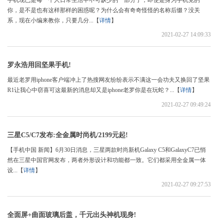
手机现已是每一个人日常生活中不可缺少的一部分了，即使是身为手机党的
你，是不是也有这样那样的困惑呢？为什么会有奇奇怪怪的名称后缀？没关
系，现在小编来教你，只要几分...【
详情
】
2021-02-27 14:09:33
罗永浩用回坚果手机!
最近老罗用iphone客户端冲上了热搜网友纷纷表示不满这一会功夫又换回了坚果
R1让我心中窃喜可这最新的消息却又是iphone老罗你是在玩蛇？...【
详情
】
2021-02-27 09:49:24
三星C5/C7发布:全金属时尚机/2199元起!
【手机中国 新闻】6月30日消息，三星两款时尚新机Galaxy C5和GalaxyC7已悄
然在三星中国官网发布，两者外形设计和功能都一致。它们都采用全金属一体
设...【
详情
】
2021-02-27 09:27:53
全面屏+曲面玻璃后盖，千元出头神机现身!