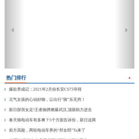
热门排行
＋
爆款养成记：2021年2月份长安CS75夺得
▎
元气女孩的心动好物，让出行“骑”乐无穷！
▎
新日探营女足!王者驰骋燃爆武汉,顶级助力进击
▎
春天骑电动车有多爽？5个方面告诉你，新日这两
▎
前方高能，两轮电动车界的“邦女郎”Ta来了
▎