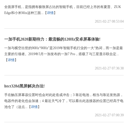
全面屏手机，是指拥有极致屏占比的智能手机，目前已经上市的有夏普、ZUK
Edge和小米Mix这种三面...【
详情
】
2021-02-27 08:53:04
一加手机2020新期待力：最流畅的120Hz安卓屏幕体验!
一加与横空出世的90Hz“90Hz”是2019年智能手机行业的一大“热词，而一加是最
主要的引领者。2019年5月一加发布的一加7 Pro，搭载了与三星显示联合定...
【
详情
】
2021-02-27 07:36:38
htct328d黑屏解决办法!
手在触压屏幕该位置时也会对此处造成冲击；3 靠近电池，相当与靠近发热源，
电器件的老化也会加速；4 最近天气冷了，可以看出此连接器的位置已经高于电
池仓了（这点...【
详情
】
2021-02-27 07:00:39