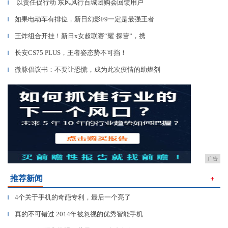
以责任促行动 东风风行百城团购会回馈用户
▎
如果电动车有排位，新日幻影F9一定是最强王者
▎
王炸组合开挂！新日x女超联赛“耀·探营”，携
▎
长安CS75 PLUS，王者姿态势不可挡！
▎
微脉倡议书：不要让恐慌，成为此次疫情的助燃剂
▎
广告
推荐新闻
＋
4个关于手机的奇葩专利，最后一个亮了
▎
真的不可错过 2014年被忽视的优秀智能手机
▎