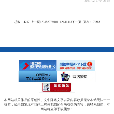
2021-02-27 04:26:55
总数：
4217
上一页
1
2
3
4
5
6
7
8
9
10
11
12
13
14
15
下一页
页次：
7
/282
本网站相关作品的原创性、文中陈述文字以及内容数据庞杂本站无法一一
核实，如果您发现本网站上有侵犯您的合法权益的内容，请联系我们，本
网站将立即予以删除！