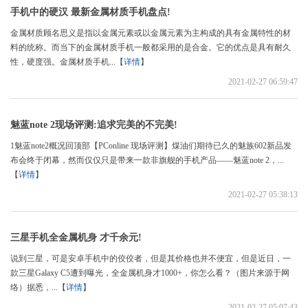
手机中的硬汉 最新金属材质手机盘点!
金属材质顾名思义是指以金属元素或以金属元素为主构成的具有金属特性的材
料的统称。而当下的金属材质手机一般都采用的是合金。它的优点是具有耐久
性，硬度强。金属材质手机...【
详情
】
2021-02-27 06:59:47
魅蓝note 2现场评测:追求完美的不完美!
1魅蓝note2概况回顶部【PConline 现场评测】煤油们期待已久的魅族602新品发
布会终于闭幕，然而仅仅只是带来一款非旗舰的手机产品——魅蓝note 2，...
【
详情
】
2021-02-27 05:38:13
三星手机全金属机身 才千余元!
说到三星，可是安卓手机中的佼佼者，但是其价格也并不便宜，但是近日，一
款三星Galaxy C5遭到曝光，全金属机身才1000+，你怎么看？（图片来源于网
络）据悉，...【
详情
】
2021-02-27 05:07:43