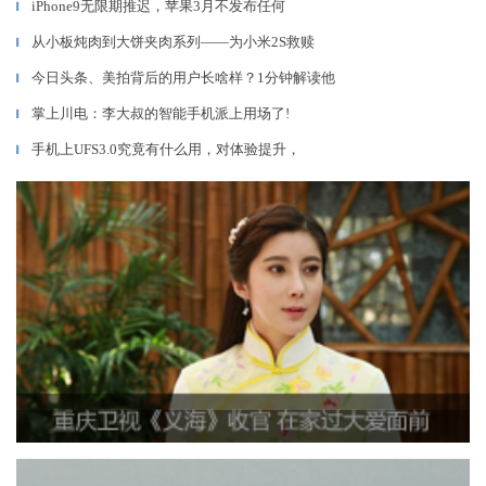
iPhone9无限期推迟，苹果3月不发布任何
▎
从小板炖肉到大饼夹肉系列——为小米2S救赎
▎
今日头条、美拍背后的用户长啥样？1分钟解读他
▎
掌上川电：李大叔的智能手机派上用场了!
▎
手机上UFS3.0究竟有什么用，对体验提升，
▎