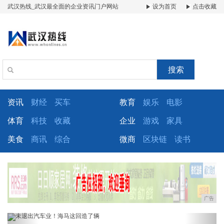
武汉热线_武汉最全面的企业资讯门户网站
设为首页
点击收藏
搜索
资讯
财经
买车
教育
娱乐
电影
体育
科技
收藏
企业
游戏
家具
美食
商讯
综合
微商
区块链
读书
广告
Previous
Next