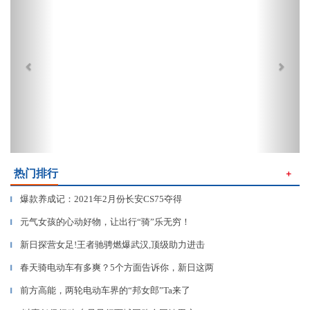
热门排行
＋
爆款养成记：2021年2月份长安CS75夺得
▎
元气女孩的心动好物，让出行“骑”乐无穷！
▎
新日探营女足!王者驰骋燃爆武汉,顶级助力进击
▎
春天骑电动车有多爽？5个方面告诉你，新日这两
▎
前方高能，两轮电动车界的“邦女郎”Ta来了
▎