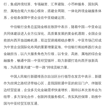
行，集成跨境结算、专项融资、汇率避险、小币种服务、国别风
控、属地合规六大核心模块，搭建全周期、一体化跨境金融服务体
系，全链条保障中资企业在中亚稳健运营。
中信银行业务总监陆金根在致辞中表示，随着中国—中亚命运
共同体建设进入全方位深化、高质量发展的黄金机遇期，全国企业
抢抓向西开放战略机遇，双边贸易规模稳步攀升，中亚市场已经成
为中资企业国际化布局的重要增量蓝海。中信银行将始终践行央企
金融担当，以六大服务角色为引领，以专业、高效、属地的综合金
融服务，畅通中国—中亚经贸循环，助力新疆打造向西开放新高
地，为高质量共建“一带一路”持续贡献力量。
中国人民银行新疆维吾尔自治区分行领导在发言中表示，新疆
作为丝绸之路经济带核心区，是我国联通中亚的前沿门户。伴随双
边经贸提速，企业多元化金融需求快速增长，期待以本次发布会为
纽带，多方深化合作，创新跨境服务模式，夯实风控保障，助推中
国与中亚经贸互联互通。