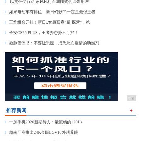
以责任促行动 东风风行百城团购会回馈用户
▎
如果电动车有排位，新日幻影F9一定是最强王者
▎
王炸组合开挂！新日x女超联赛“耀·探营”，携
▎
长安CS75 PLUS，王者姿态势不可挡！
▎
微脉倡议书：不要让恐慌，成为此次疫情的助燃剂
▎
广告
推荐新闻
＋
一加手机2020新期待力：最流畅的120Hz
▎
越南厂商推出24K金版LGV10外观养眼
▎