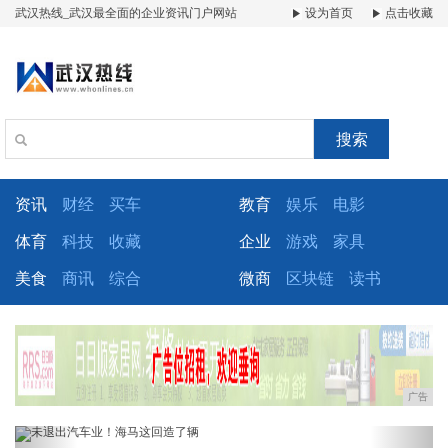
武汉热线_武汉最全面的企业资讯门户网站
设为首页
点击收藏
搜索
资讯
财经
买车
教育
娱乐
电影
体育
科技
收藏
企业
游戏
家具
美食
商讯
综合
微商
区块链
读书
广告
Previous
Next