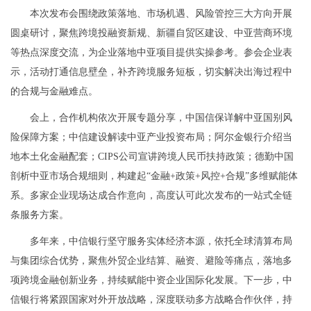
本次发布会围绕政策落地、市场机遇、风险管控三大方向开展
圆桌研讨，聚焦跨境投融资新规、新疆自贸区建设、中亚营商环境
等热点深度交流，为企业落地中亚项目提供实操参考。参会企业表
示，活动打通信息壁垒，补齐跨境服务短板，切实解决出海过程中
的合规与金融难点。
会上，合作机构依次开展专题分享，中国信保详解中亚国别风
险保障方案；中信建设解读中亚产业投资布局；阿尔金银行介绍当
地本土化金融配套；CIPS公司宣讲跨境人民币扶持政策；德勤中国
剖析中亚市场合规细则，构建起“金融+政策+风控+合规”多维赋能体
系。多家企业现场达成合作意向，高度认可此次发布的一站式全链
条服务方案。
多年来，中信银行坚守服务实体经济本源，依托全球清算布局
与集团综合优势，聚焦外贸企业结算、融资、避险等痛点，落地多
项跨境金融创新业务，持续赋能中资企业国际化发展。下一步，中
信银行将紧跟国家对外开放战略，深度联动多方战略合作伙伴，持