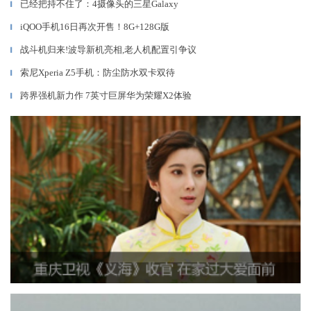
已经把持不住了：4摄像头的三星Galaxy
▎
iQOO手机16日再次开售！8G+128G版
▎
战斗机归来!波导新机亮相,老人机配置引争议
▎
索尼Xperia Z5手机：防尘防水双卡双待
▎
跨界强机新力作 7英寸巨屏华为荣耀X2体验
▎