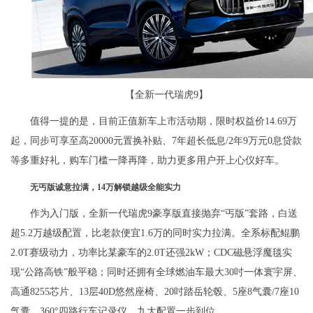
【全新一代瑞虎9】
值得一提的是，目前正值新车上市活动期，限时权益价14.69万
起，同步可享至高20000元置换补贴、7年超长低息/2年9万元0息贷款
等多重好礼，购车门槛一降再降，助力更多用户开上心仪好车。
无丐版诚意拉满，14万解锁越级全能实力
作为入门版，全新一代瑞虎9豪享版直接抛弃“丐版”套路，白送
超5.2万越级配置，比老款便宜1.6万的同时实力拉满。全系标配鲲鹏
2.0T赛级动力，功率比某豪车的2.0T还强2kW；CDC磁悬浮魔毯实
现“公路高铁”般平稳；同时还拥有全球燃油车最大30吋一体寰宇屏、
高通8255芯片、13层40D悠然座椅、20吋踏岳轮毂、5座8气囊/7座10
气囊、360°四路行车记录仪，九大配置一步到位。