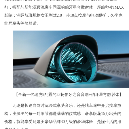
灯，搭配与新能源顶流豪车同源的伯牙星穹散射体，座舱秒变IMAX
影院；洲际航班规格女王副驾2.0，带10点按摩与电动腿托，久坐也
能尽享头等舱舒适。
【全新一代瑞虎9配置的23扬伯牙之音音响+伯牙星穹散射体】
无论是长途自驾时沉浸式享受音乐，还是堵车途中开启按摩放
松，座舱里的每一处细节都是满满的仪式感，奢享版花15万出头的
价格，就能享受到媲美豪华品牌30万级的豪华体验，是懂生活的用