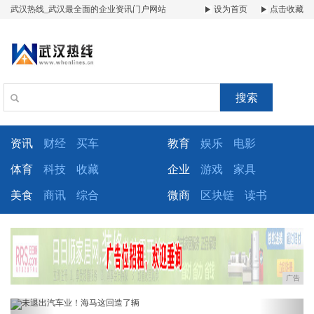
武汉热线_武汉最全面的企业资讯门户网站
设为首页
点击收藏
搜索
资讯
财经
买车
教育
娱乐
电影
体育
科技
收藏
企业
游戏
家具
美食
商讯
综合
微商
区块链
读书
广告
Previous
Next