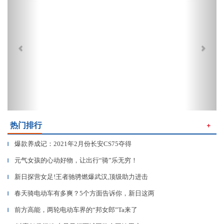
热门排行
＋
爆款养成记：2021年2月份长安CS75夺得
▎
元气女孩的心动好物，让出行“骑”乐无穷！
▎
新日探营女足!王者驰骋燃爆武汉,顶级助力进击
▎
春天骑电动车有多爽？5个方面告诉你，新日这两
▎
前方高能，两轮电动车界的“邦女郎”Ta来了
▎