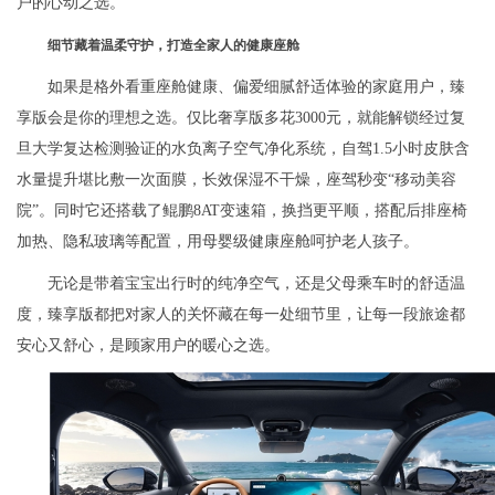
户的心动之选。
细节藏着温柔守护，打造全家人的健康座舱
如果是格外看重座舱健康、偏爱细腻舒适体验的家庭用户，臻
享版会是你的理想之选。仅比奢享版多花3000元，就能解锁经过复
旦大学复达检测验证的水负离子空气净化系统，自驾1.5小时皮肤含
水量提升堪比敷一次面膜，长效保湿不干燥，座驾秒变“移动美容
院”。同时它还搭载了鲲鹏8AT变速箱，换挡更平顺，搭配后排座椅
加热、隐私玻璃等配置，用母婴级健康座舱呵护老人孩子。
无论是带着宝宝出行时的纯净空气，还是父母乘车时的舒适温
度，臻享版都把对家人的关怀藏在每一处细节里，让每一段旅途都
安心又舒心，是顾家用户的暖心之选。