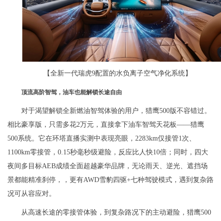
【全新一代瑞虎9配置的水负离子空气净化系统】
顶流
高阶智驾，油车也能解锁长途自由
对于渴望解锁全新燃油智驾体验的用户，猎鹰500版不容错过。
相比豪享版，只需多花2万元，直接拿下油车智驾天花板——猎鹰
500系统。它在环塔直播实测中表现亮眼，2283km仅接管1次、
1100km零接管，0.15秒毫秒级避险，反应比人快10倍；同时，四大
夜间多目标AEB成绩全面超越豪华品牌，无论雨天、逆光、遮挡场
景都能精准刹停，，更有AWD雪豹四驱+七种驾驶模式，遇到复杂路
况可从容应对。
从高速长途的零接管体验，到复杂路况下的主动避险，猎鹰500