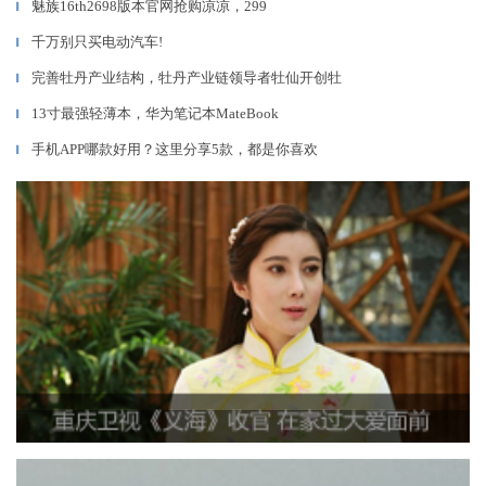
魅族16th2698版本官网抢购凉凉，299
▎
千万别只买电动汽车!
▎
完善牡丹产业结构，牡丹产业链领导者牡仙开创牡
▎
13寸最强轻薄本，华为笔记本MateBook
▎
手机APP哪款好用？这里分享5款，都是你喜欢
▎