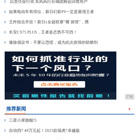
以责任促行动 东风风行百城团购会回馈用户
▎
如果电动车有排位，新日幻影F9一定是最强王者
▎
王炸组合开挂！新日x女超联赛“耀·探营”，携
▎
长安CS75 PLUS，王者姿态势不可挡！
▎
微脉倡议书：不要让恐慌，成为此次疫情的助燃剂
▎
广告
推荐新闻
＋
三星小屏旗舰!5
▎
自动挡7.49万元起！2025款瑞虎7卓越版
▎