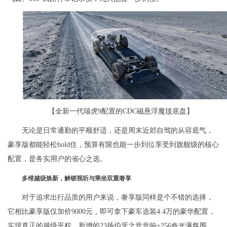
【全新一代瑞虎9配置的CDC磁悬浮魔毯底盘】
无论是日常通勤的平顺舒适，还是周末近郊自驾的从容底气，
豪享版都能轻松hold住，预算有限也能一步到位享受到旗舰级的核心
配置，是务实用户的省心之选。
多维
越级焕新，解锁视听与乘坐双重奢享
对于追求出行品质的用户来说，奢享版同样是个不错的选择，
它相比豪享版仅加价9000元，即可拿下豪车选装4.4万的豪华配置，
实现真正的越级平权。新增的23扬伯牙之音音响+256色光瀑氛围