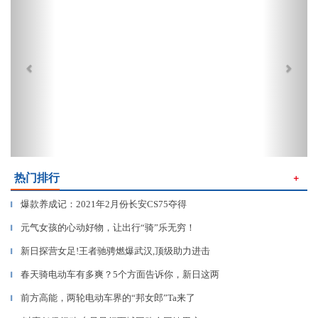
热门排行
＋
爆款养成记：2021年2月份长安CS75夺得
▎
元气女孩的心动好物，让出行“骑”乐无穷！
▎
新日探营女足!王者驰骋燃爆武汉,顶级助力进击
▎
春天骑电动车有多爽？5个方面告诉你，新日这两
▎
前方高能，两轮电动车界的“邦女郎”Ta来了
▎