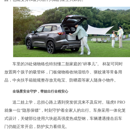
车里的28处储物格也特别懂二胎家庭的“碎事儿”。 杯架可同时
放置两个孩子的吸管杯，门板储物格收纳湿纸巾、驱蚊液等常备用
品，中央扶手箱能规整存放充电宝、防晒霜等家人随身小物件。
全
场景安
全守护，
带娃
出行
全程
安心
送二娃上学，总担心路上遇到突发状况来不及应对。瑞虎8 PRO
就像一位“隐形保镖”，时刻守护着全家人的出行。车身采用一体化笼
式设计，关键部位使用六块超高强度热成型钢，车辆遭遇撞击后车
门仍能正常开启，防护实力看得见。