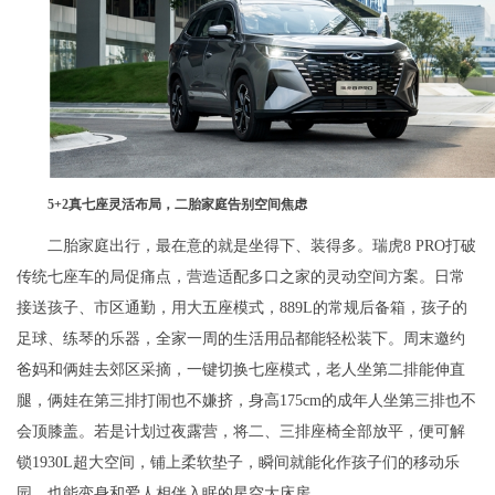
5+2真七座灵活布局，二胎家庭告别空间焦虑
二胎家庭出行，最在意的就是坐得下、装得多。瑞虎8 PRO打破
传统七座车的局促痛点，营造适配多口之家的灵动空间方案。日常
接送孩子、市区通勤，用大五座模式，889L的常规后备箱，孩子的
足球、练琴的乐器，全家一周的生活用品都能轻松装下。周末邀约
爸妈和俩娃去郊区采摘，一键切换七座模式，老人坐第二排能伸直
腿，俩娃在第三排打闹也不嫌挤，身高175cm的成年人坐第三排也不
会顶膝盖。若是计划过夜露营，将二、三排座椅全部放平，便可解
锁1930L超大空间，铺上柔软垫子，瞬间就能化作孩子们的移动乐
园，也能变身和爱人相伴入眠的星空大床房。