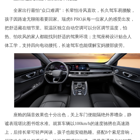
全家出行最怕“众口难调”：长辈怕冷风直吹，长久驾车易腰酸，
孩子因路途无聊闹着要回家。瑞虎8 PRO从每一位家人的感受出发，
把舒适藏在细节里。双温区独立自动空调可以分区调节温度，怕
热、怕吹风的家人都能找到舒适的驾乘环境；主驾座椅设计贴合人
体工学，支持四向电动腰托，长途驾车也能缓解宝妈腰部疲劳。
座舱的隔音效果也十分出色，关上车门便能隔绝外界嘈杂，静
谧表现堪比图书馆水准。就算车辆以100km/h的速度驰骋在高速路
上，后排长辈可轻声闲谈，孩子也能安稳熟睡。搭配8个索尼音响，