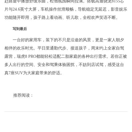
赶路途中播放舒缓乐曲，松弛氛围瞬间拉满。搭载高通骁龙8155芯
片与24.6英寸大屏，车机操作丝滑顺畅，导航稳定无延迟，影音娱乐
功能随开即用，孩子路上看动画、听儿歌，全程欢声笑语不断。
写到最后
一台好的家用车，装下的不只是沿途的风景，更是一家人朝夕
相伴的欢乐时光。平日里通勤代步、接送孩子，周末约上全家自驾
露营，瑞虎8 PRO都能轻松适配二胎家庭的各种出行需求。若你正被
多人出行的空间、安全和驾乘体验困扰，不妨到店试驾，感受这台
真7座SUV为大家庭带来的舒适。
推荐阅读：