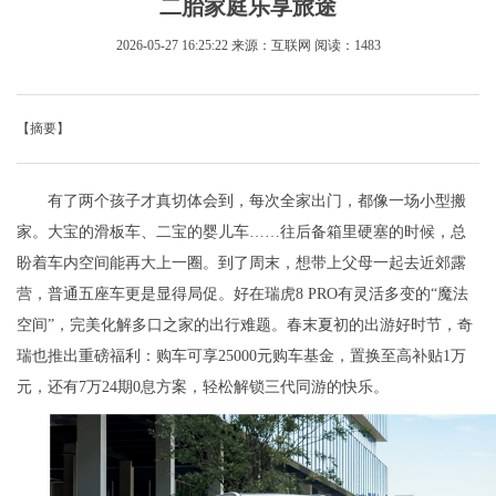
二胎家庭乐享旅途
2026-05-27 16:25:22
来源：互联网
阅读：1483
【摘要】
有了两个孩子才真切体会到，每次全家出门，都像一场小型搬
家。大宝的滑板车、二宝的婴儿车……往后备箱里硬塞的时候，总
盼着车内空间能再大上一圈。到了周末，想带上父母一起去近郊露
营，普通五座车更是显得局促。好在瑞虎8 PRO有灵活多变的“魔法
空间”，完美化解多口之家的出行难题。春末夏初的出游好时节，奇
瑞也推出重磅福利：购车可享25000元购车基金，置换至高补贴1万
元，还有7万24期0息方案，轻松解锁三代同游的快乐。