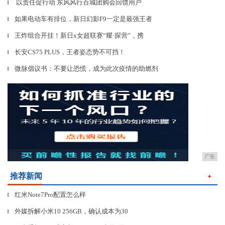
以责任促行动 东风风行百城团购会回馈用户
▎
如果电动车有排位，新日幻影F9一定是最强王者
▎
王炸组合开挂！新日x女超联赛“耀·探营”，携
▎
长安CS75 PLUS，王者姿态势不可挡！
▎
微脉倡议书：不要让恐慌，成为此次疫情的助燃剂
▎
广告
推荐新闻
＋
红米Note7Pro配置怎么样
▎
外媒拆解小米10 256GB，确认成本为30
▎