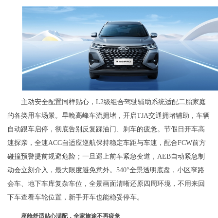
主动安全配置同样贴心，L2级组合驾驶辅助系统适配二胎家庭
的各类用车场景。早晚高峰车流拥堵，开启TJA交通拥堵辅助，车辆
自动跟车启停，彻底告别反复踩油门、刹车的疲惫。节假日开车高
速探亲，全速ACC自适应巡航保持稳定车距与车速，配合FCW前方
碰撞预警提前规避危险；一旦遇上前车紧急变道，AEB自动紧急制
动会立刻介入，最大限度避免意外。540°全景透明底盘，小区窄路
会车、地下车库复杂车位，全景画面清晰还原四周环境，不用来回
下车查看车轮位置，新手开车也能稳妥停车。
座舱舒适贴心满配，全家
旅途不再疲惫