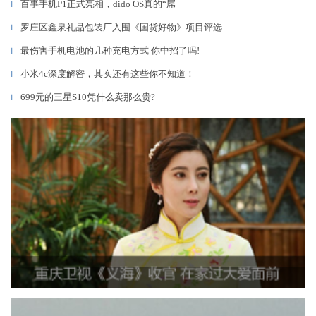
百事手机P1正式亮相，dido OS真的“屌
▎
罗庄区鑫泉礼品包装厂入围《国货好物》项目评选
▎
最伤害手机电池的几种充电方式 你中招了吗!
▎
小米4c深度解密，其实还有这些你不知道！
▎
699元的三星S10凭什么卖那么贵?
▎