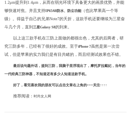
1.2μm提升到1.4μm，从而在弱光环境下具备更大的画质优势，并能
够快速对焦。并且支持
（也比苹果高一个等
IP65/68防水、防尘功能
级）。得益于自己的兄弟Note7的夭折，这款手机还要继续为三星奋
斗几个月，直到
的到来。
三星Galaxy S8
以上这三款手机在三防上面做的都很出色，尤其的后两者，研
究三防多年，已经有了很好的成效。至于
虽然是第一次尝
iPhone 7
试，但是苹果的实力我们是有目共睹的，而且经测试效果也不错。
最后说句题外话，提到三防，我脑子里浮现出了，摩托罗拉戴妃，当年的
一代经典三防神器，不知道还有多少人知道这款手机。
好了，看完喜欢我的朋友可以点击文章右上角的+++关注↑↑↑↑
推荐阅读：
时尚女人网