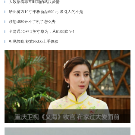
大数据看非常时期的武汉爱情
▎
酷比魔方10寸平板新品699元:吸引人的不是
▎
联想s880开不了机了怎么办
▎
全网通5G+7.2英寸华为，从6199降至4
▎
相见恨晚 魅族PRO5上手体验
▎