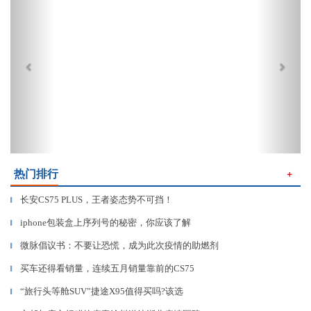
热门排行
＋
长安CS75 PLUS，王者姿态势不可挡！
▎
iphone包装盒上序列号的秘密，你应该了解
▎
微脉倡议书：不要让恐慌，成为此次疫情的助燃剂
▎
买车还得看销量，连续五月销量靠前的CS75
▎
“旅行头等舱SUV”捷途X95值得买吗?该选
▎