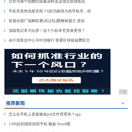
立邦与康宁捐赠抗病毒涂料送达湖北疫情医院
▎
手机壳竟然也能充电？6款功能强大的手机壳，你
▎
首届全国广场舞联赛(武汉站)暨舞林盟主 原创
▎
顶级笔记本大比拼！这十六款本究竟谁更强？
▎
央行清算总中心与中信银行 签署区块链福费廷交
▎
广告
推荐新闻
＋
怎么在手机上直接修改pdf文件背景色？app
▎
1299起的国民拍照手机 魅族 Note8图
▎