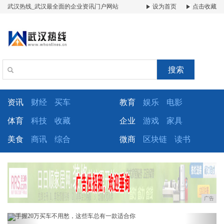
武汉热线_武汉最全面的企业资讯门户网站
设为首页
点击收藏
搜索
资讯
财经
买车
教育
娱乐
电影
体育
科技
收藏
企业
游戏
家具
美食
商讯
综合
微商
区块链
读书
广告
Previous
Next