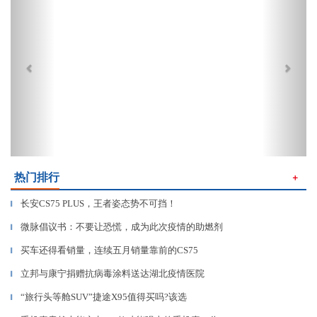
热门排行
＋
长安CS75 PLUS，王者姿态势不可挡！
▎
微脉倡议书：不要让恐慌，成为此次疫情的助燃剂
▎
买车还得看销量，连续五月销量靠前的CS75
▎
立邦与康宁捐赠抗病毒涂料送达湖北疫情医院
▎
“旅行头等舱SUV”捷途X95值得买吗?该选
▎