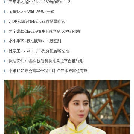
当苹果玩起性价比：2899的iPhone S
▎
荣耀畅玩6A畅玩平板2开箱
▎
2499元!新款iPhoneSE首销暴降80
▎
两个爆款Chrome插件下载网站,大神们都在
▎
小米手环5标准版和NFC版区别
▎
跳票王vivoXplay5S跑分配置曝光,售
▎
执法亮剑 中奥科技智慧执法风控平台显能耐
▎
小米10发布会雷军全程主讲,卢伟冰透露还有爆
▎