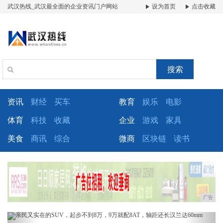
武汉热线_武汉最全面的企业资讯门户网站
设为首页
点击收藏
搜索
资讯
财经
买车
教育
娱乐
电影
体育
科技
收藏
企业
游戏
家具
美食
商讯
综合
微商
区块链
读书
广告
Previous
Next