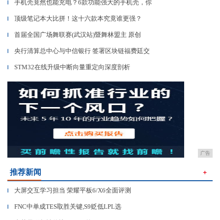
手机壳竟然也能充电？6款功能强大的手机壳，你
▎
顶级笔记本大比拼！这十六款本究竟谁更强？
▎
首届全国广场舞联赛(武汉站)暨舞林盟主 原创
▎
央行清算总中心与中信银行 签署区块链福费廷交
▎
STM32在线升级中断向量重定向深度剖析
▎
广告
推荐新闻
＋
大屏交互学习担当 荣耀平板6/X6全面评测
▎
FNC中单成TES取胜关键,S9贬低LPL选
▎