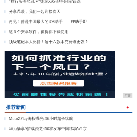
“旅行头等舱SUV”捷途X95值得买吗?该选
▎
分享温暖，我们一起迎接春天
▎
再见！曾是中国最大的iOS助手——PP助手即
▎
这 6 个安卓软件，值得你下载使用
▎
顶级笔记本大比拼！这十六款本究竟谁更强？
▎
广告
推荐新闻
＋
MotoZPlay海报曝光:36小时超长续航
▎
华为畅享9搭载骁龙450将发布中国移动W1京
▎