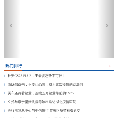
热门排行
＋
长安CS75 PLUS，王者姿态势不可挡！
▎
微脉倡议书：不要让恐慌，成为此次疫情的助燃剂
▎
买车还得看销量，连续五月销量靠前的CS75
▎
立邦与康宁捐赠抗病毒涂料送达湖北疫情医院
▎
央行清算总中心与中信银行 签署区块链福费廷交
▎