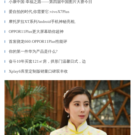
小康中国·幸福之路——第四届中国图片大赛今日
▎
爱自拍的时代,你需要它:vivoX7Plus
▎
摩托罗拉XT系列Android手机神秘亮相,
▎
OPPOR11Plus更大屏幕助你超神
▎
首发骁龙660:OPPOR11Plus性能评
▎
你的第一件华为产品是什么?
▎
奋斗10年买套121㎡房，拱形门温馨日式，边
▎
Xplay6库里定制版销量口碑双丰收
▎