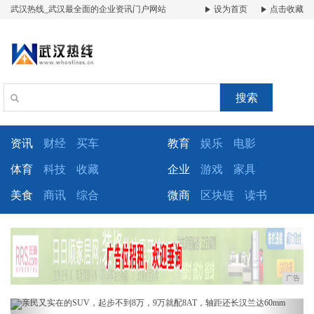
武汉热线_武汉最全面的企业资讯门户网站
设为首页
点击收藏
搜索
资讯
财经
买车
教育
娱乐
电影
体育
科技
收藏
企业
游戏
家具
美食
商讯
综合
微商
区块链
读书
广告
Previous
Next