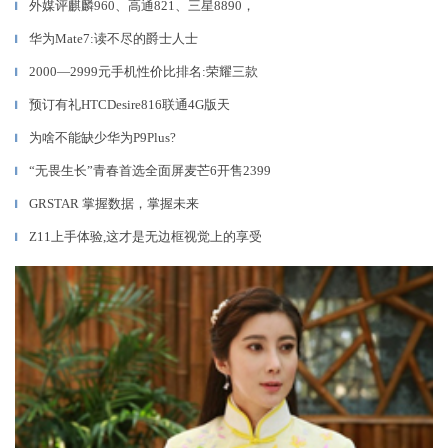
外媒评麒麟960、高通821、三星8890，
▎
华为Mate7:读不尽的爵士人士
▎
2000—2999元手机性价比排名:荣耀三款
▎
预订有礼HTCDesire816联通4G版天
▎
为啥不能缺少华为P9Plus?
▎
“无畏生长”青春首选全面屏麦芒6开售2399
▎
GRSTAR 掌握数据，掌握未来
▎
Z11上手体验,这才是无边框视觉上的享受
▎