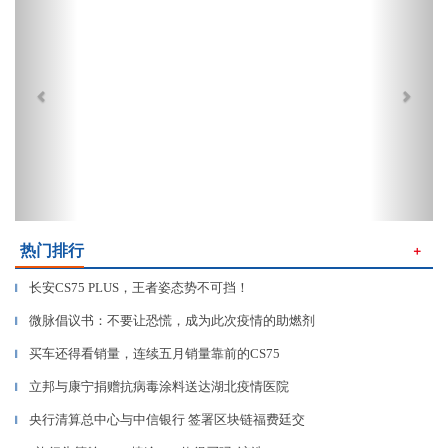
热门排行
＋
长安CS75 PLUS，王者姿态势不可挡！
▎
微脉倡议书：不要让恐慌，成为此次疫情的助燃剂
▎
买车还得看销量，连续五月销量靠前的CS75
▎
立邦与康宁捐赠抗病毒涂料送达湖北疫情医院
▎
央行清算总中心与中信银行 签署区块链福费廷交
▎