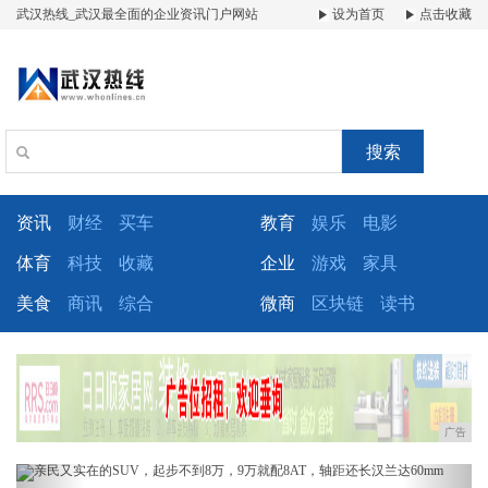
武汉热线_武汉最全面的企业资讯门户网站
设为首页
点击收藏
搜索
资讯
财经
买车
教育
娱乐
电影
体育
科技
收藏
企业
游戏
家具
美食
商讯
综合
微商
区块链
读书
广告
Previous
Next