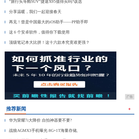
“旅行头等舱SUV”捷途X95值得买吗?该选
▎
分享温暖，我们一起迎接春天
▎
再见！曾是中国最大的iOS助手——PP助手即
▎
这 6 个安卓软件，值得你下载使用
▎
顶级笔记本大比拼！这十六款本究竟谁更强？
▎
广告
推荐新闻
＋
华为荣耀7i大降价:自拍神器要不要?
▎
战狼AGMX3手机曝光:8G+1T海量存储,
▎