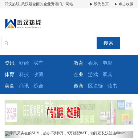
武汉热线_武汉最全面的企业资讯门户网站
设为首页
点击收藏
搜索
资讯
财经
买车
教育
娱乐
电影
体育
科技
收藏
企业
游戏
家具
美食
商讯
综合
微商
区块链
读书
广告
Previous
Next