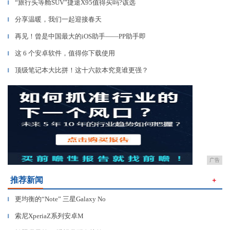
“旅行头等舱SUV”捷途X95值得买吗?该选
▎
分享温暖，我们一起迎接春天
▎
再见！曾是中国最大的iOS助手——PP助手即
▎
这 6 个安卓软件，值得你下载使用
▎
顶级笔记本大比拼！这十六款本究竟谁更强？
▎
广告
推荐新闻
＋
更均衡的“Note” 三星Galaxy No
▎
索尼XperiaZ系列安卓M
▎