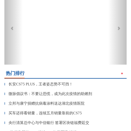
热门排行
＋
长安CS75 PLUS，王者姿态势不可挡！
▎
微脉倡议书：不要让恐慌，成为此次疫情的助燃剂
▎
立邦与康宁捐赠抗病毒涂料送达湖北疫情医院
▎
买车还得看销量，连续五月销量靠前的CS75
▎
央行清算总中心与中信银行 签署区块链福费廷交
▎