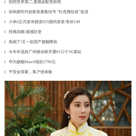
拍照世界第二,透视蓝配色惊艳
▎
吹响新时代创新发展集结号 “红色预征收”促进
▎
小米6正式发布骁龙835国内首发/售价249
▎
经典回顾-观感巨变
▎
热闹了!又一款国产旗舰降价
▎
今年年底前广州移动将开通9152个5G基站
▎
华为旗舰MateS现价2799元
▎
平安金管家，客户优体验
▎