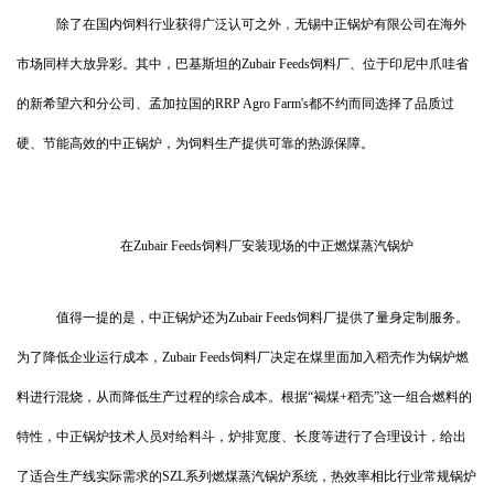
除了在国内饲料行业获得广泛认可之外
，
无锡中正锅炉有限公司在海外
市场同样大放异彩。其中，巴基斯坦的Zubair Feeds饲料厂、位于印尼中爪哇省
的新希望六和分公司、孟加拉国的RRP Agro Farm's都不约而同选择了品质过
硬、节能高效的中正锅炉，为饲料生产提供可靠的热源保障。
在Zubair Feeds饲料厂安装现场的中正燃煤蒸汽锅炉
值得一提的是，中正锅炉还为Zubair Feeds饲料厂提供了量身定制服务。
为了降低企业运行成本，Zubair Feeds饲料厂决定在煤里面加入稻壳作为锅炉燃
料进行混烧，从而降低生产过程的综合成本。根据“褐煤+稻壳”这一组合燃料的
特性，中正锅炉技术人员对给料斗，炉排宽度、长度等进行了合理设计，给出
了适合生产线实际需求的SZL系列燃煤蒸汽锅炉系统，热效率相比行业常规锅炉