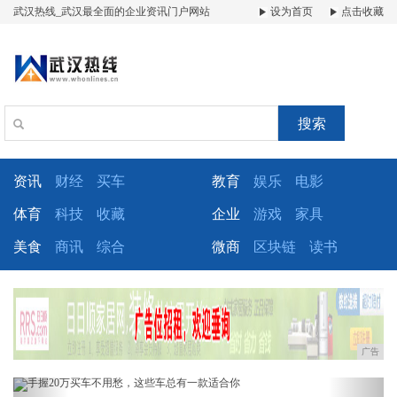
武汉热线_武汉最全面的企业资讯门户网站
设为首页
点击收藏
搜索
资讯
财经
买车
教育
娱乐
电影
体育
科技
收藏
企业
游戏
家具
美食
商讯
综合
微商
区块链
读书
广告
Previous
Next