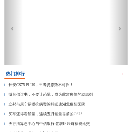
热门排行
＋
长安CS75 PLUS，王者姿态势不可挡！
▎
微脉倡议书：不要让恐慌，成为此次疫情的助燃剂
▎
立邦与康宁捐赠抗病毒涂料送达湖北疫情医院
▎
买车还得看销量，连续五月销量靠前的CS75
▎
央行清算总中心与中信银行 签署区块链福费廷交
▎