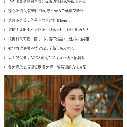
还在用微信截图？或许你真该试试这种截图方式
▎
臻心依旧 为爱守护 臻心守护全方位健康保险计
▎
尽善不尽美：入手电信合约机 iPhone 6
▎
震惊！废旧手机居然还可以这么用：旧手机的五大
▎
挖掘村民可爱一面，《村官不难当》把扶贫拍得很
▎
微软向你讲黑科技 Win10全新设备发布会
▎
大力促就业，ACCA首次在武汉举办线上招聘会
▎
鲁大师怎么清理垃圾 鲁大师一键清理的方法介绍
▎