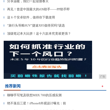
分享温暖，我们一起迎接春天
▎
再见！曾是中国最大的iOS助手——PP助手即
▎
这 6 个安卓软件，值得你下载使用
▎
“旅行头等舱SUV”捷途X95值得买吗?该选
▎
顶级笔记本大比拼！这十六款本究竟谁更强？
▎
广告
推荐新闻
＋
聊聊手写笔及联想MIIX 700的压感实测
▎
绝不落后三星！iPhone8外观设计曝光：前
▎