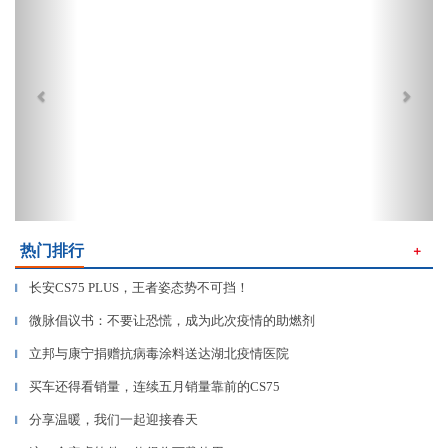
热门排行
＋
长安CS75 PLUS，王者姿态势不可挡！
▎
微脉倡议书：不要让恐慌，成为此次疫情的助燃剂
▎
立邦与康宁捐赠抗病毒涂料送达湖北疫情医院
▎
买车还得看销量，连续五月销量靠前的CS75
▎
分享温暖，我们一起迎接春天
▎