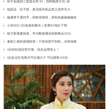
你不知道的三星盖乐世 S8：四种截屏方式+录
▎
低延迟、抗干扰，真无线耳机品质之选华为 Fr
▎
杨幂终于遇对手，同框张雨绮，穿粉色旗袍裙输给
▎
小米MIX 3白色真机曝光丨坚果R1纯白下周
▎
助力新基建加速，华为数据通信创新峰会2020
▎
泰剧三观的崩塌程度！只有你想不到的，没有他泰
▎
4步轻松搞定照片墙，你总会用得上！
▎
QQ走运红包每天可以领几个 可以换取100次
▎