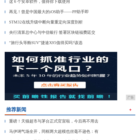
这 6 个安卓软件，值得你下载使用
▎
再见！曾是中国最大的iOS助手——PP助手即
▎
STM32在线升级中断向量重定向深度剖析
▎
央行清算总中心与中信银行 签署区块链福费廷交
▎
“旅行头等舱SUV”捷途X95值得买吗?该选
▎
广告
推荐新闻
＋
重磅！天猫超市与茅台正式官宣啦，今后再不用去
▎
马伊琍气场全开，同框两大超模也丝毫不逊色：有
▎