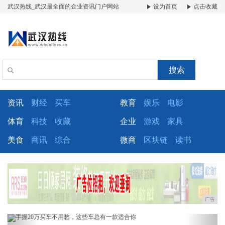
武汉热线_武汉最全面的企业资讯门户网站
设为首页
点击收藏
搜索
资讯
财经
买车
教育
娱乐
电影
体育
科技
收藏
企业
游戏
家具
美食
商讯
综合
微商
区块链
读书
广告
Previous
Next