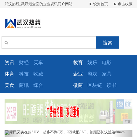
武汉热线_武汉最全面的企业资讯门户网站
设为首页
点击收藏
搜索
资讯
财经
买车
教育
娱乐
电影
体育
科技
收藏
企业
游戏
家具
美食
商讯
综合
微商
区块链
读书
广告
Previous
Next