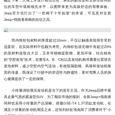
确定下来，人体工学设计相当出色，乘坐的贴合度和支撑性在同价
位的车型中堪称领先水平，以图带来更为高级舒适的驾乘体验。
Jeep官方也打出了“一把椅子十年如新”的承诺，可见其对全新
Jeep+指南者座舱的自信之高。
而内饰软包材料的厚度超过10mm，不仅让触感表现得非常舒
适柔软，在实际用料中也颇为考究。内饰软包填充物中有超过20%
的原材料提取自大豆，玉米等植物提取物，更加环保，结合独有
的“空腔发泡”技术，在整车A、B、C柱以及发动机舱等重要位置填充
发泡材料，减少空腔内空气流动，有效阻隔胎噪、风噪和发动机噪
音的传递，既保证了行驶中的舒适性与静谧性，更对驾乘人员的身
心健康提供了一定的保障。
小排量涡轮增压发动机是当下的造车主流，作为Jeep品牌中最
具走量气质的紧凑型SUV，为了顺应市场的规则，全新Jeep+指南者
同样也采用小排量的产品策略。搭载GSE-T4 1.3T四缸发动机，在
满足小排量的发动机潮流之余，还恰到好处地免除了消费者对于“小