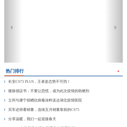
热门排行
＋
长安CS75 PLUS，王者姿态势不可挡！
▎
微脉倡议书：不要让恐慌，成为此次疫情的助燃剂
▎
立邦与康宁捐赠抗病毒涂料送达湖北疫情医院
▎
买车还得看销量，连续五月销量靠前的CS75
▎
分享温暖，我们一起迎接春天
▎