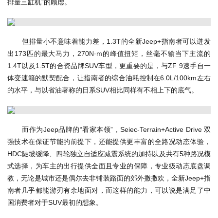
排量三缸机”的顾虑。
但排量小不意味着能力差，1.3T的全新Jeep+指南者可以迸发
出173匹的最大马力，270N·m的峰值扭矩，丝毫不输当下主流的
1.4T以及1.5T的合资品牌SUV车型，更重要的是，与ZF 9速手自一
体变速箱的默契配合，让指南者的综合油耗控制在6.0L/100km左右
的水平，与以省油著称的日系SUV相比同样有不相上下的底气。
而作为Jeep品牌的“看家本领”，Seiec-Terrain+Active Drive 双
强技术在保证节能的前提下，还能提供更丰富的全路况动态体验，
HDC陡坡缓降、四轮独立自适应减震系统的加持以及共有5种路况模
式选择，为车主的出行提供全面且专业的保障，专业级动态底盘调
教，无论是城市还是偶尔去非铺装路面的郊外撒撒欢，全新Jeep+指
南者几乎都能游刃有余地面对，而这样的能力，可以说是满足了中
国消费者对于SUV最初的想象。