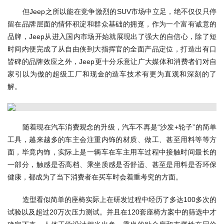
但Jeep之所以能在竞争激烈的SUV市场中立足，绝不仅仅只停
留在品牌层面的情怀积淀和群众基础的拥趸，作为一个富有诚意的
品牌，Jeep从进入国内市场开始就展现出了强大的自信心，除了短
时间内便完成了从自由侠到大指挥官的全面产品定位，打造出有口
皆碑的品牌效应之外，Jeep更十分乐意让广大媒体和消费者们对自
家引以为傲的超级工厂和现金的造车技术有更为直观和深刻的了
解。
随着现在汽车消费观念的升级，汽车不再是“沙发+轮子”的简单
工具，越来越多的车主会注重内饰的材质、做工、甚至用料等等方
面，毕竟内饰，实际上是一辆车在车主用车过程中接触时间最长的
一部分，触感是否高档、乘坐质感是否舒适、甚至是用料是否环保
健康，都成为了当下消费者在买车时会着重考究的方面。
造型看似简单的座椅实际上在研发过程中经历了多达100多次的
试验以及超过20万次压力测试。并且在120套座椅方案中的筛选中才