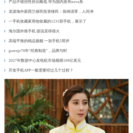
产品不错但性价比略低 华为国内发布nova系
▎
龙源海外新西兰移民投资移民：病例清零，人间净
▎
一手机收藏家用他收藏的1231部手机，展示了
▎
海尔国外推手机 据说卖得很火
▎
高端平衡的精品旗舰 一加手机5简评
▎
​gorenje70年“经典制造”，品牌与时
▎
2027年数据中心发电机市场规模109亿美元
▎
开发手机APP一般需要经过几个过程？
▎