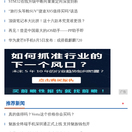
STM32在线升级中断向量重定向深度剖析
▎
“旅行头等舱SUV”捷途X95值得买吗?该选
▎
顶级笔记本大比拼！这十六款本究竟谁更强？
▎
再见！曾是中国最大的iOS助手——PP助手即
▎
华为麦芒8手机6月5日发布：或搭载麒麟720
▎
广告
推荐新闻
＋
真的值得吗？Vertu这个价格你会买吗？
▎
魅族全终端手机深圳通正式上线 支持魅族钱包开
▎