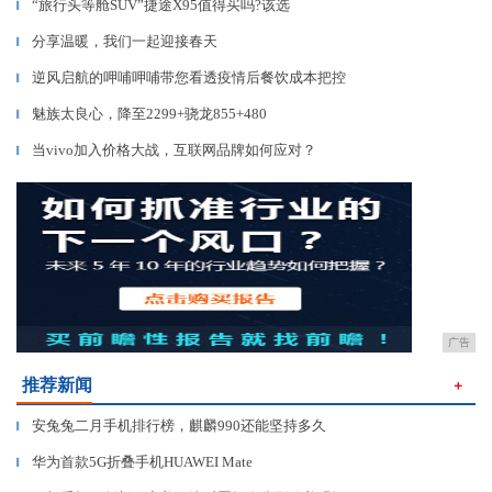
“旅行头等舱SUV”捷途X95值得买吗?该选
▎
分享温暖，我们一起迎接春天
▎
逆风启航的呷哺呷哺带您看透疫情后餐饮成本把控
▎
魅族太良心，降至2299+骁龙855+480
▎
当vivo加入价格大战，互联网品牌如何应对？
▎
广告
推荐新闻
＋
安兔兔二月手机排行榜，麒麟990还能坚持多久
▎
华为首款5G折叠手机HUAWEI Mate
▎