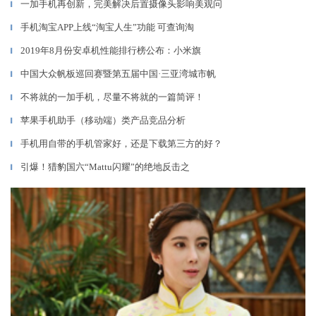
一加手机再创新，完美解决后置摄像头影响美观问
▎
手机淘宝APP上线“淘宝人生”功能 可查询淘
▎
2019年8月份安卓机性能排行榜公布：小米旗
▎
中国大众帆板巡回赛暨第五届中国·三亚湾城市帆
▎
不将就的一加手机，尽量不将就的一篇简评！
▎
苹果手机助手（移动端）类产品竞品分析
▎
手机用自带的手机管家好，还是下载第三方的好？
▎
引爆！猎豹国六“Mattu闪耀”的绝地反击之
▎