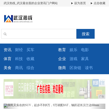
武汉热线_武汉最全面的企业资讯门户网站
设为首页
点击收藏
搜索
资讯
财经
买车
教育
娱乐
电影
体育
科技
收藏
企业
游戏
家具
美食
商讯
综合
微商
区块链
读书
广告
Previous
Next