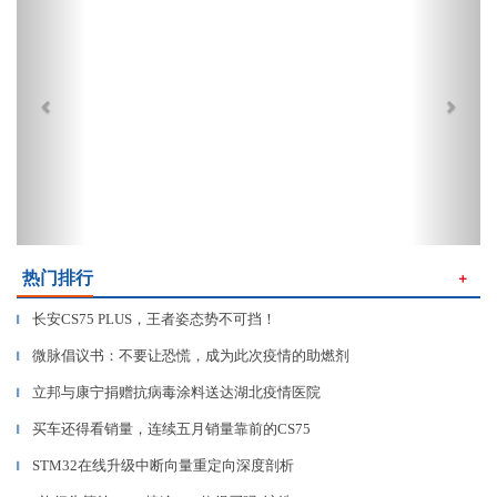
热门排行
＋
长安CS75 PLUS，王者姿态势不可挡！
▎
微脉倡议书：不要让恐慌，成为此次疫情的助燃剂
▎
立邦与康宁捐赠抗病毒涂料送达湖北疫情医院
▎
买车还得看销量，连续五月销量靠前的CS75
▎
STM32在线升级中断向量重定向深度剖析
▎