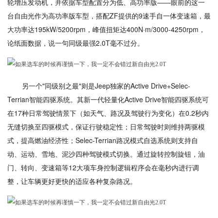
轮增压发动机，并依据车型配置分为低、高功率版——眼前的这一
台自由光作为高功率版车型，搭配ZF提供的9速手自一体变速箱，最
大功率达195kW/5200rpm，峰值扭矩达400N·m/3000-4250rpm，
论纸面数据，说一句同级最强2.0T毫不过分。
另一个"同级别之最"则是Jeep独家的Active Drive+Selec-
Terrian智能四驱系统。其新一代轻量化Active Drive智能四驱系统可
在17种日常驾驶情景下（如天气、路况及驾驶行为变化）在0.2秒内
无缝切换至四驱模式，保证行驶稳定性；日常驾驶时则维持两驱模
式，提高燃油经济性；Selec-Terrian路况模式自选系统则支持自
动、运动、雪地、泥沙四种驾驶模式切换。通过旋转控制旋钮，油
门、转向、变速箱等12大项车身控制逻辑程序会在毫秒内进行调
整，让车辆更好更快的适应各种复杂路况。