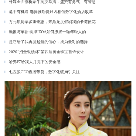
外媒全面剖析蒙牛抗疫举措，盛赞有勇气、有智慧
▎
危中有机遇-选择雅斯特只因相信数字化酒店改革
▎
万元锁房享多重钜惠，来鼎龙度假刷我的卡随便花
▎
颠覆与革新 奕泽IZOA如何撩拨一颗年轻人的
▎
是它给了我再度起航的信心，成为最对的选择
▎
2020“招金银楼杯”第四届黄金珠宝首饰设计
▎
哈弗F7给我大月亮下的安全感
▎
七匹狼CEO直播带货，数字化破局引关注
▎