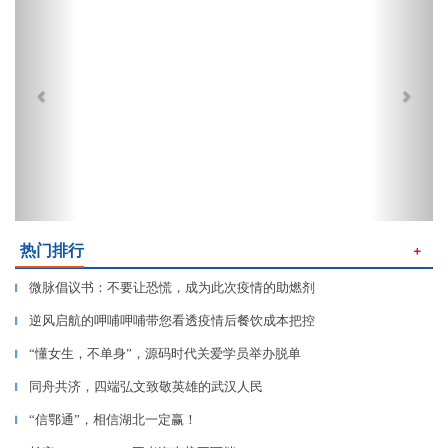
热门排行
＋
微脉倡议书：不要让恐慌，成为此次疫情的助燃剂
▎
逆风启航的呷哺呷哺带您看透疫情后餐饮成本把控
▎
“懂女生，不单身”，源码时代关爱学员举办脱单
▎
同舟共济，四端弘文致敬英雄的武汉人民
▎
“信鄂通”，相信湖北一定赢！
▎