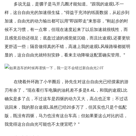
多说无益，是骡子是马开几圈才能知道。"跟我的途观L不一
样，这台自由光的加速很生猛，"得益于充沛的纸面数据，从起步到
加速，自由光的动力输出都可以用"即踩即走"来形容，"刚起步的时
候不太习惯，有一点窜，但现在速度起来了以后加速就很线性，而
且感觉后劲还很足；底盘过滤的感觉挺沉稳，而且比途观L还要更软
更舒适一些；隔音做得真的不错，高速上我的途观L风噪路噪都挺明
显的，这台自由光就特别安静，看来主动降噪这配置确实管用。"
在绕着外环跑了小半圈后，孙先生对这台自由光已经摸索的游
刃有余了，"现在看行车电脑的油耗差不多是8.4L，和我的途观L比
确实是多了点，不过这车是四驱的动力又大，高点也正常；不过话
说回来，我的那台途观L虽然已经20多万了，但其实也只是个低配
版，既没有四驱，马力也没有这台车高；但如果要这么对比的话，
我觉得这台自由光可能也不太便宜吧？ "