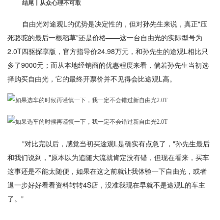
结尾丨从众心理不可取
自由光对途观L的优势是决定性的，但对孙先生来说，真正"压
死骆驼的最后一根稻草"还是价格——这一台自由光的实际型号为
2.0T四驱探享版，官方指导价24.98万元，和孙先生的途观L相比只
多了9000元；而从本地经销商的优惠程度来看，倘若孙先生当初选
择购买自由光，它的最终开票价并不见得会比途观L高。
"对比完以后，感觉当初买途观L是确实有点急了，"孙先生最后
和我们说到，"原本以为追随大流就肯定没有错，但现在看来，买车
这事还是不能太随便，如果在这之前就让我体验一下自由光，或者
退一步好好看看资料转转4S店，没准我现在早就不是途观L的车主
了。"