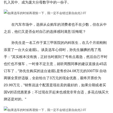
扎入其中、成为庞大分母数字中的一份子。
在汽车市场中，选择从众购车的消费者也不在少数，但在从中
之后，他们又是否会对自己的选择感到满意/后悔呢？
孙先生是一名工作于某三甲医院的内科医生，在几个月前刚刚
添置了一台大众途观L。谈及选车心得时，孙先生腼腆的甩了甩
手："其实根本没有挑，正好当时摇到了号有点着急，然后自己平时
也忙也不懂车，一时拿不定主意，就听周围同事的建议直接去4S店
订车了，"孙先生购买的这台途观L是售价24.08万元的330TSI 自动
两驱全景舒适版，全款给出了3万元的现金优惠，最终开票价为
23.99万元，"销售说这个配置是现在卖的最好的，如果分期或者买
国Ⅴ的话优惠更多；不过现在开起来也感觉非常合适，多花点钱买大
牌还是对的。"