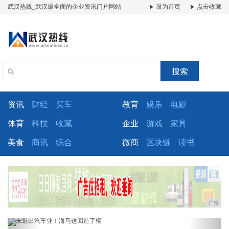
武汉热线_武汉最全面的企业资讯门户网站
设为首页
点击收藏
搜索
资讯
财经
买车
教育
娱乐
电影
体育
科技
收藏
企业
游戏
家具
美食
商讯
综合
微商
区块链
读书
广告
Previous
Next