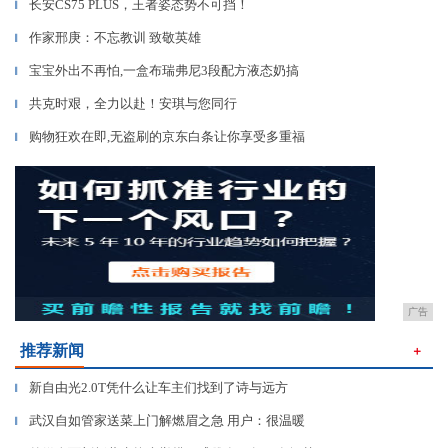
长安CS75 PLUS，王者姿态势不可挡！
▎
作家邢庚：不忘教训 致敬英雄
▎
宝宝外出不再怕,一盒布瑞弗尼3段配方液态奶搞
▎
共克时艰，全力以赴！安琪与您同行
▎
购物狂欢在即,无盗刷的京东白条让你享受多重福
▎
广告
推荐新闻
＋
新自由光2.0T凭什么让车主们找到了诗与远方
▎
武汉自如管家送菜上门解燃眉之急 用户：很温暖
▎