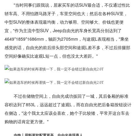
"当时同事们跟我说，居家买车的话SUV最合适，不仅通过性比
轿车高、不用怕蹭马路牙子，车里空间也大；然后在各种SUV里，
中型SUV的整体表现最均衡，动力够用、空间够大、价钱也更便
宜，"作为主流中型SUV，Jeep自由光的车身长宽高分别达到了
4649*1859*1686mm，轴距为2705mm，与途观L表现相当，"乘坐
感觉的话，自由光的前后排头部空间和途观L差不多，不过后排腿部
空间好像确实比途观L短一点，但也没太大差距。"
不过在储物空间上，自由光成功扳回了一城，其后备厢的标准
容积达到了853L，远远超过了途观L，而在自由光把后备箱按钮设计
在侧边，"这个我太太应该会喜欢，她个子比较矮，平常开这台车去
购物的话肯定更方便。"
内饰丨用料更软配置更高，自由光表现喜人