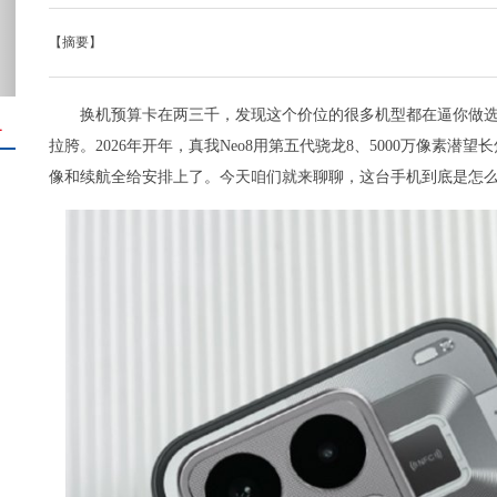
【摘要】
换机预算卡在两三千，发现这个价位的很多机型都在逼你做
＋
拉胯。2026年开年，真我Neo8用第五代骁龙8、5000万像素潜
像和续航全给安排上了。今天咱们就来聊聊，这台手机到底是怎么