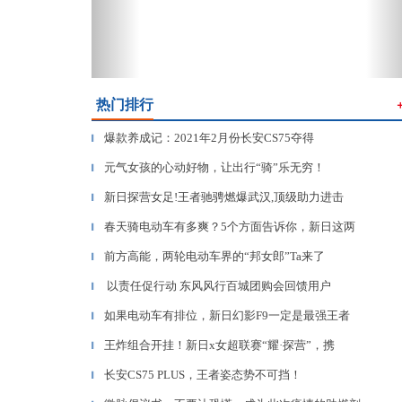
热门排行
爆款养成记：2021年2月份长安CS75夺得
▎
元气女孩的心动好物，让出行“骑”乐无穷！
▎
新日探营女足!王者驰骋燃爆武汉,顶级助力进击
▎
春天骑电动车有多爽？5个方面告诉你，新日这两
▎
前方高能，两轮电动车界的“邦女郎”Ta来了
▎
以责任促行动 东风风行百城团购会回馈用户
▎
如果电动车有排位，新日幻影F9一定是最强王者
▎
王炸组合开挂！新日x女超联赛“耀·探营”，携
▎
长安CS75 PLUS，王者姿态势不可挡！
▎