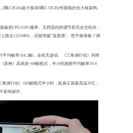
颗3.8GHz超大核加6颗3.32GHz性能核的全大核架构。
面板把CPU/GPU频率、五档温控的调节权完全交给你，
U上限达1225MHz，还能突破“温度墙”。想平衡体验？调
平均帧率164.2帧，全程无波动。《三角洲行动》同样
《原神》高画质+60帧模式，半小时跑图平均帧率59.8
三角洲行动》165帧模式半小时，机身正面最高温39℃；
全不影响操作。