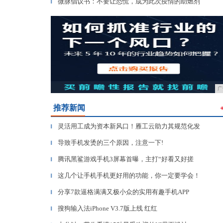
微脉倡议书：不要让恐慌，成为此次疫情的助燃剂
▎
广
推荐新闻
灵活用工成为资本新风口！雁工云助力其规范化发
▎
导致手机发烫的三个原因，注意一下!
▎
腾讯黑鲨游戏手机3屏幕首曝，主打“好看又好搓
▎
这几个让手机手机更好用的功能，你一定要学会！
▎
分享7款逼格满满又极小众的实用有趣手机APP
▎
搜狗输入法iPhone V3.7版上线 红红
▎