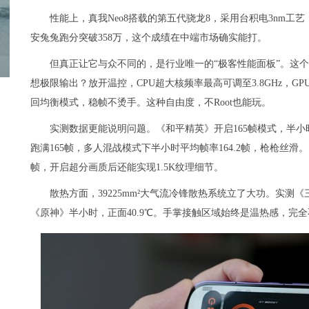
性能上，真我Neo8搭载的第五代骁龙8，采用台积电3nm工艺，2
安兔兔跑分突破358万，这个成绩在中端市场确实能打。
但真正让它与众不同的，是行业唯一的“极客性能面板”。这个
想极限输出？放开温控，CPU超大核频率最高可调至3.8GHz，GP
回均衡模式，稳帧不烫手。这种自由度，不Root也能玩。
实测数据更能说明问题。《和平精英》开启165帧模式，半小时
跑满165帧，多人混战模式下半小时平均帧率164.2帧，枪枪丝滑。
帧，开启超分画质后还能实现1.5K纹理细节。
散热方面，39225mm²大气流冷锋散热系统立了大功。实测《
《原神》半小时，正面40.9℃。手掌接触区域始终是温热感，完