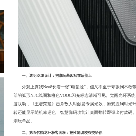
一、透明RGB设计：把潮玩基因写在后盖上
外观上真我Neo8长着一张“电竞脸”，但又不至于夸张到不
部的弧形NFC线圈和橙色VOOC闪充标志清晰可见。觉醒光环系统
度联动，《王者荣耀》击杀敌人时触发专属光效，游戏胜利时光
转还能显示随机幸运色，智慧弹码功能让桌面翻转即弹出付款码
潮玩单品。
二、第五代骁龙8+极客面板：把性能调校权交给你