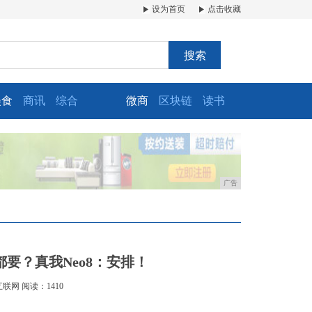
设为首页
点击收藏
搜索
美食
商讯
综合
微商
区块链
读书
广告
要？真我Neo8：安排！
互联网
阅读：1410