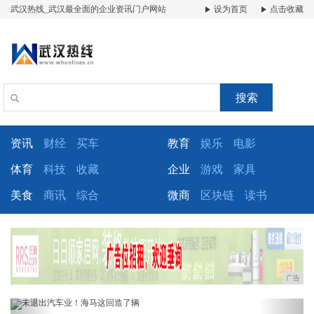
武汉热线_武汉最全面的企业资讯门户网站
设为首页
点击收藏
搜索
资讯
财经
买车
教育
娱乐
电影
体育
科技
收藏
企业
游戏
家具
美食
商讯
综合
微商
区块链
读书
广告
Previous
Next