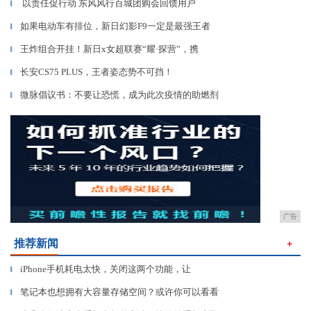
以责任促行动 东风风行百城团购会回馈用户
▎
如果电动车有排位，新日幻影F9一定是最强王者
▎
王炸组合开挂！新日x女超联赛“耀·探营”，携
▎
长安CS75 PLUS，王者姿态势不可挡！
▎
微脉倡议书：不要让恐慌，成为此次疫情的助燃剂
▎
广告
推荐新闻
＋
iPhone手机耗电太快，关闭这两个功能，让
▎
笔记本也想拥有大容量存储空间？或许你可以看看
▎