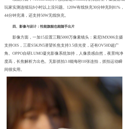
玩家实测连续玩8小时以上没问题。120W有线快充30分钟充到81%，
44分钟充满，还支持50W无线快充。
四、影像与设计：性能旗舰也能随手出片
影像方面，一加15后置三颗5000万像素镜头：索尼IMX906主摄
支持OIS，三星S5KJN5潜望长焦支持3.5倍光变，还有OV50D超广
角。OPPO自研LUMO凝光影像系统加持，人像质感自然，夜景纯净
度高，长焦解析力出色。无影抓拍3.0能每秒10张连拍，抓拍运动瞬
间很实用。