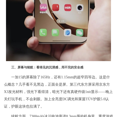
三、屏幕与续航：看得见的沉浸感，用不完的安全感
一加15的屏幕除了165Hz，还有1.15mm的超窄四等边。这是什
么概念？几乎看不见黑边，正面全是屏。第三代东方屏采用京东方
X3发光材料，强光下看得清，暗光下还有真硬件级1nit显示——晚上
关灯玩手机，不会刺眼。加上全亮度DC调光和莱茵TÜV护眼5.0认
证，护眼这块也拉满了。
续航方面，7300mAh冰川电池塞进8.3mm厚的机身里，重度游戏