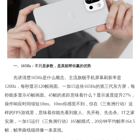
一、165Hz：不只是参数，是真能帮你赢的优势
先讲清楚165Hz是什么概念。主流旗舰手机屏幕刷新率是
120Hz，每秒显示120帧画面。一加15这块165Hz的第三代东方屏，每
秒能多显示45帧画面。45帧的差距意味着什么？显示速度提升27%，
操作响应时间缩短10ms。10ms你感觉不到，但在《三角洲行动》这
样的FPS游戏里，意味着你能先看到敌人、先开枪、先击杀。IT之家
实测，一加15运行《三角洲行动》165帧模式，20分钟平均帧率164.5
帧，帧率曲线稳得像一条直线。