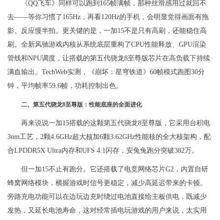
《QQ飞车》同样可以跑到165帧满帧，那种丝滑感用过就回不
去——等你习惯了165Hz，再看120Hz的手机，会明显觉得画面有拖
影、反应慢半拍。更关键的是，一加15不是只有高刷，还能稳住高
刷。全新风驰游戏内核从系统底层重构了CPU性能释放、GPU渲染
管线和NPU调度，让搭载的第五代骁龙8至尊版芯片在高负载下持续
满血输出。TechWeb实测，《崩坏：星穹铁道》60帧模式跑图30分
钟，平均帧率59.6帧，功耗控制出色。
二、第五代骁龙8至尊版：性能底座的全面进化
再来说说一加15搭载的这颗第五代骁龙8至尊版，它采用台积电
3nm工艺，2颗4.6GHz超大核加6颗3.62GHz性能核的全大核架构，配
合LPDDR5X Ultra内存和UFS 4.1闪存，安兔兔跑分突破382万。
但一加15不止有跑分。它还搭载了电竞网络芯片G2，内置自研
蜂窝网络模块，横握游戏时信号更稳定，减少高延迟带来的卡顿。
旁路充电功能可以在边玩边充时绕过电池直接给主板供电，既减少
发热，又延长电池寿命，这对经常插电玩游戏的用户来说，太实用