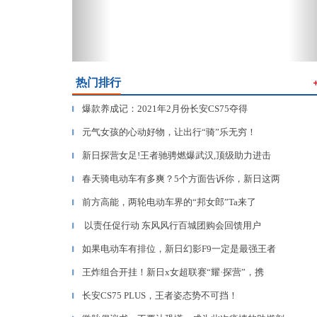
热门排行
爆款养成记：2021年2月份长安CS75夺得
▎
元气女孩的心动好物，让出行“骑”乐无穷！
▎
新日探营女足!王者驰骋燃爆武汉,顶级助力进击
▎
春天骑电动车有多爽？5个方面告诉你，新日这两
▎
前方高能，两轮电动车界的“邦女郎”Ta来了
▎
以责任促行动 东风风行百城团购会回馈用户
▎
如果电动车有排位，新日幻影F9一定是最强王者
▎
王炸组合开挂！新日x女超联赛“耀·探营”，携
▎
长安CS75 PLUS，王者姿态势不可挡！
▎