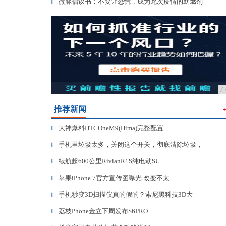
微脉倡议书：不要让恐慌，成为此次疫情的助燃剂
▎
广
推荐新闻
大神爆料HTCOneM9(Hima)完整配置
▎
手机里垃圾太多，关闭这个开关，彻底清除垃圾，
▎
续航超600公里RivianR1S纯电动SU
▎
苹果iPhone 7官方宣传图曝光 改变不太
▎
手机秒变3D扫描仪真的假的？索尼黑科技3D大
▎
荔枝Phone金立下周发布S6PRO
▎