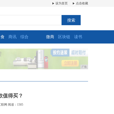
设为首页
点击收藏
搜索
美食
商讯
综合
微商
区块链
读书
广告
款值得买？
互联网
阅读：1505