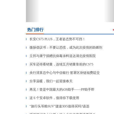
热门排行
长安CS75 PLUS，王者姿态势不可挡！
▎
微脉倡议书：不要让恐慌，成为此次疫情的助燃剂
▎
立邦与康宁捐赠抗病毒涂料送达湖北疫情医院
▎
买车还得看销量，连续五月销量靠前的CS75
▎
央行清算总中心与中信银行 签署区块链福费廷交
▎
分享温暖，我们一起迎接春天
▎
再见！曾是中国最大的iOS助手——PP助手即
▎
这 6 个安卓软件，值得你下载使用
▎
“旅行头等舱SUV”捷途X95值得买吗?该选
▎