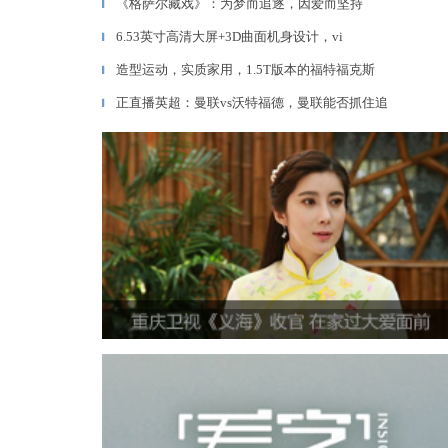
《格萨尔藏戏》：为梦而追逐，因爱而坚持
▎
6.53英寸高清大屏+3D曲面机身设计，vi
▎
造型运动，实质家用，1.5T版本的福特福克斯
▎
正直播英超：曼联vs沃特福德，曼联能否抓住追
▎