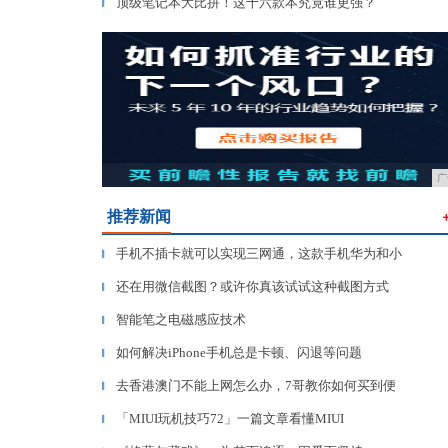
顶级笔记本大比拼！这十六款本究竟谁更强？
▎
广
推荐新闻
手机不插卡就可以实现三网通，这款手机华为和小
▎
还在用微信截图？或许你真该试试这种截图方式
▎
智能笔之电磁感应技术
▎
如何解决iPhone手机总是卡顿、闪退等问题
▎
去香港澳门不能上网怎么办，7哥教你如何买到便
▎
「MIUI玩机技巧72」一篇文章看懂MIUI
▎