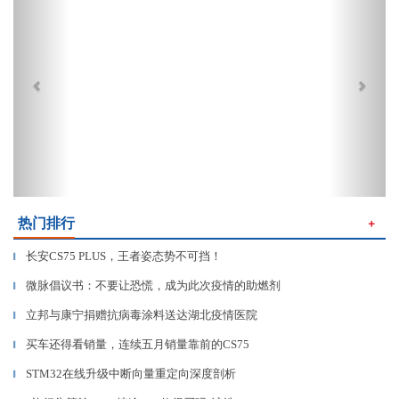
热门排行
＋
长安CS75 PLUS，王者姿态势不可挡！
▎
微脉倡议书：不要让恐慌，成为此次疫情的助燃剂
▎
立邦与康宁捐赠抗病毒涂料送达湖北疫情医院
▎
买车还得看销量，连续五月销量靠前的CS75
▎
STM32在线升级中断向量重定向深度剖析
▎