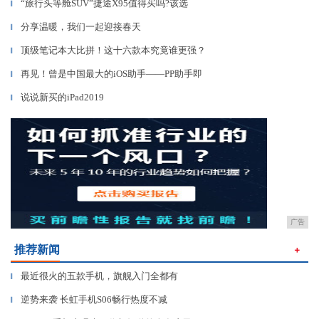
“旅行头等舱SUV”捷途X95值得买吗?该选
▎
分享温暖，我们一起迎接春天
▎
顶级笔记本大比拼！这十六款本究竟谁更强？
▎
再见！曾是中国最大的iOS助手——PP助手即
▎
说说新买的iPad2019
▎
广告
推荐新闻
＋
最近很火的五款手机，旗舰入门全都有
▎
逆势来袭 长虹手机S06畅行热度不减
▎