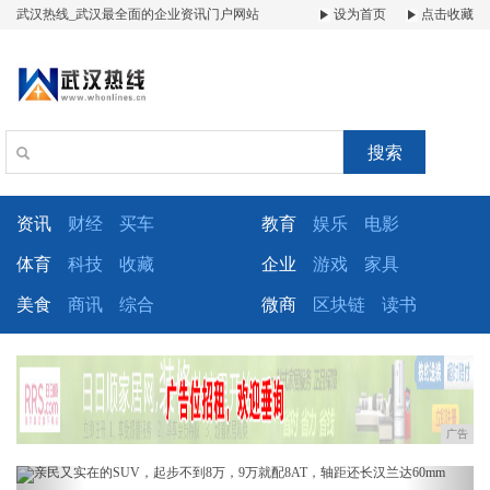
武汉热线_武汉最全面的企业资讯门户网站
设为首页
点击收藏
搜索
资讯
财经
买车
教育
娱乐
电影
体育
科技
收藏
企业
游戏
家具
美食
商讯
综合
微商
区块链
读书
广告
Previous
Next