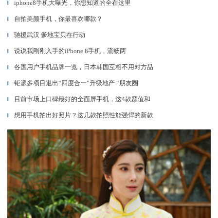
iphone8手机大曝光，你想知道的全在这里
▎
自拍美颜手机，你最喜欢哪款？
▎
驰援武汉 爹地宝贝在行动
▎
说说我刚刚入手的iPhone 8手机，流畅两
▎
各国用户手机品牌一览，日本韩国互相不用对方品
▎
钜派多项目退出“四度合一”升级地产 “朋友圈
▎
目前市场上口碑最好的全面屏手机，这4款颜值和
▎
想用手机拍出好照片？这几款拍照性能强悍的新款
▎