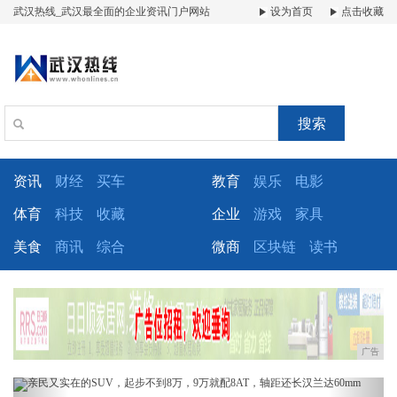
武汉热线_武汉最全面的企业资讯门户网站
设为首页
点击收藏
搜索
资讯
财经
买车
教育
娱乐
电影
体育
科技
收藏
企业
游戏
家具
美食
商讯
综合
微商
区块链
读书
广告
Previous
Next