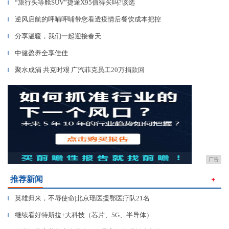
“旅行头等舱SUV”捷途X95值得买吗?该选
▎
逆风启航的呷哺呷哺带您看透疫情后餐饮成本把控
▎
分享温暖，我们一起迎接春天
▎
中健盈养全享佳佳
▎
聚水成涓 共克时艰 广汽菲克员工20万捐款回
▎
广告
推荐新闻
＋
英雄归来，不辱使命|北京瑶医援鄂医疗队21名
▎
继续看好特斯拉+大科技（芯片、5G、半导体）
▎