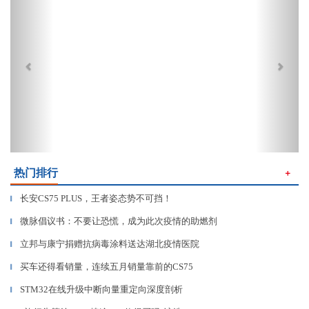
热门排行
＋
长安CS75 PLUS，王者姿态势不可挡！
▎
微脉倡议书：不要让恐慌，成为此次疫情的助燃剂
▎
立邦与康宁捐赠抗病毒涂料送达湖北疫情医院
▎
买车还得看销量，连续五月销量靠前的CS75
▎
STM32在线升级中断向量重定向深度剖析
▎