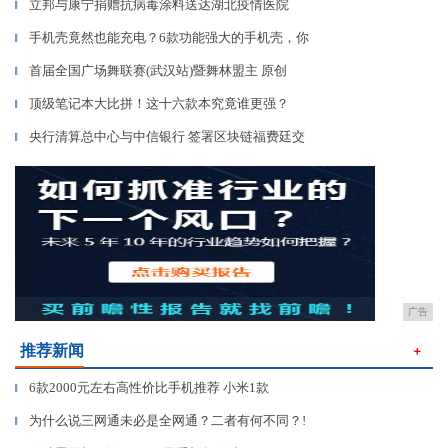
立邦与康宁捐赠抗病毒涂料送达湖北疫情医院
▎
手机壳竟然也能充电？6款功能强大的手机壳，你
▎
首届全国广场舞联赛(武汉站)暨舞林盟主 原创
▎
顶级笔记本大比拼！这十六款本究竟谁更强？
▎
央行清算总中心与中信银行 签署区块链福费廷交
▎
广告
推荐新闻
＋
6款2000元左右高性价比手机推荐 小米1款
▎
为什么说三网通未必是全网通？二者有何不同？!
▎