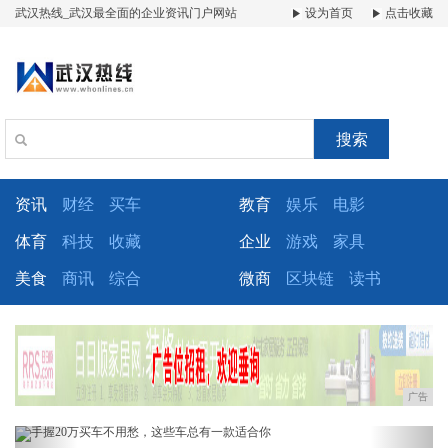
武汉热线_武汉最全面的企业资讯门户网站
设为首页
点击收藏
搜索
资讯
财经
买车
教育
娱乐
电影
体育
科技
收藏
企业
游戏
家具
美食
商讯
综合
微商
区块链
读书
广告
Previous
Next