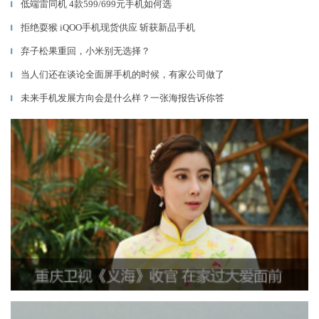
低端雷同机 4款599/699元手机如何选
▎
拒绝耍猴 iQOO手机现货供应 斩获新品手机
▎
弃子松果重回，小米别无选择？
▎
当人们还在谈论全面屏手机的时候，有家公司做了
▎
未来手机发展方向会是什么样？一张海报告诉你答
▎