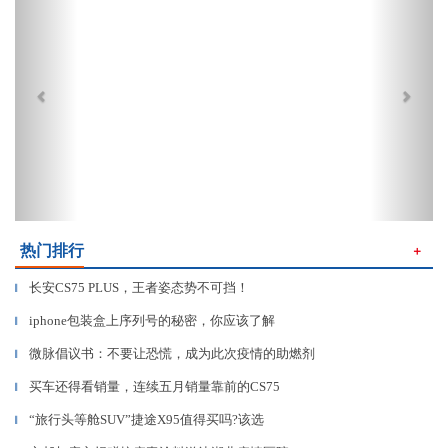
热门排行
＋
长安CS75 PLUS，王者姿态势不可挡！
▎
iphone包装盒上序列号的秘密，你应该了解
▎
微脉倡议书：不要让恐慌，成为此次疫情的助燃剂
▎
买车还得看销量，连续五月销量靠前的CS75
▎
“旅行头等舱SUV”捷途X95值得买吗?该选
▎